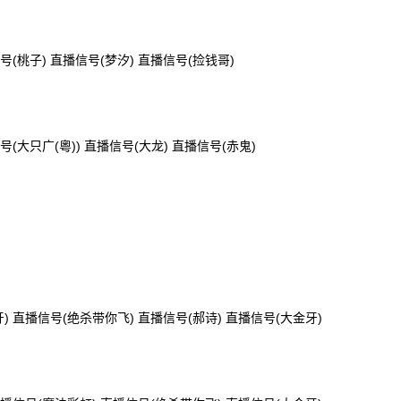
号(桃子)
直播信号(梦汐)
直播信号(捡钱哥)
号(大只广(粵))
直播信号(大龙)
直播信号(赤鬼)
)
直播信号(绝杀带你飞)
直播信号(郝诗)
直播信号(大金牙)