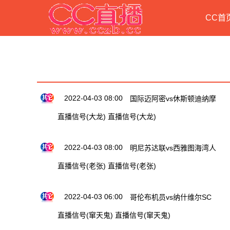
CC首
历史直播节目列表
2022-04-03 08:00
国际迈阿密vs休斯顿迪纳摩
直播信号(大龙)
直播信号(大龙)
2022-04-03 08:00
明尼苏达联vs西雅图海湾人
直播信号(老张)
直播信号(老张)
2022-04-03 06:00
哥伦布机员vs纳什维尔SC
直播信号(窜天鬼)
直播信号(窜天鬼)