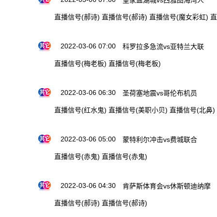
皇家盐湖城vs西雅图海湾人
直播信号(郝诗)
直播信号(郝诗)
直播信号(魔女彩虹)
直
2022-03-06 07:00
科罗拉多急流vs亚特兰大联
直播信号(梅老板)
直播信号(梅老板)
2022-03-06 06:30
圣荷塞地震vs哥伦布机员
直播信号(红水鬼)
直播信号(美职小贝)
直播信号(北鼻)
2022-03-06 05:00
蒙特利尔冲击vs费城联合
直播信号(赤鬼)
直播信号(赤鬼)
2022-03-06 04:30
肯萨斯体育会vs休斯顿迪纳摩
直播信号(郝诗)
直播信号(郝诗)