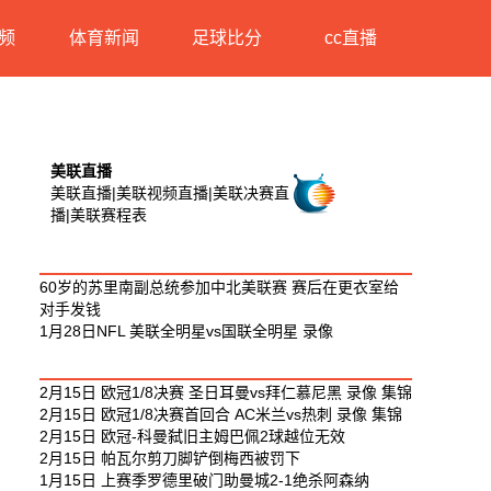
频
体育新闻
足球比分
cc直播
美联直播
美联直播|美联视频直播|美联决赛直
播|美联赛程表
美联相关视频
60岁的苏里南副总统参加中北美联赛 赛后在更衣室给
对手发钱
1月28日NFL 美联全明星vs国联全明星 录像
最新足球视频
2月15日 欧冠1/8决赛 圣日耳曼vs拜仁慕尼黑 录像 集锦
2月15日 欧冠1/8决赛首回合 AC米兰vs热刺 录像 集锦
2月15日 欧冠-科曼弑旧主姆巴佩2球越位无效
2月15日 帕瓦尔剪刀脚铲倒梅西被罚下
1月15日 上赛季罗德里破门助曼城2-1绝杀阿森纳