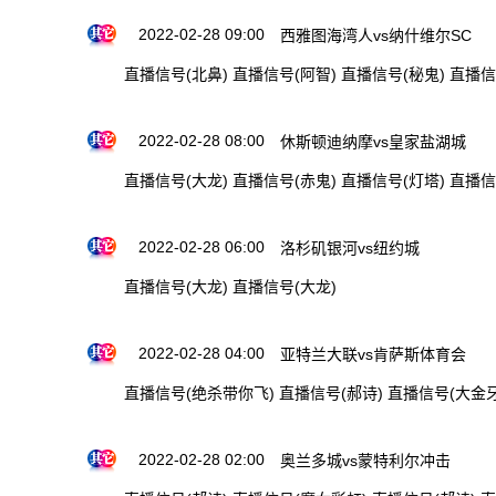
2022-02-28 09:00
西雅图海湾人vs纳什维尔SC
直播信号(北鼻)
直播信号(阿智)
直播信号(秘鬼)
直播信
2022-02-28 08:00
休斯顿迪纳摩vs皇家盐湖城
直播信号(大龙)
直播信号(赤鬼)
直播信号(灯塔)
直播信
2022-02-28 06:00
洛杉矶银河vs纽约城
直播信号(大龙)
直播信号(大龙)
2022-02-28 04:00
亚特兰大联vs肯萨斯体育会
直播信号(绝杀带你飞)
直播信号(郝诗)
直播信号(大金牙
2022-02-28 02:00
奥兰多城vs蒙特利尔冲击