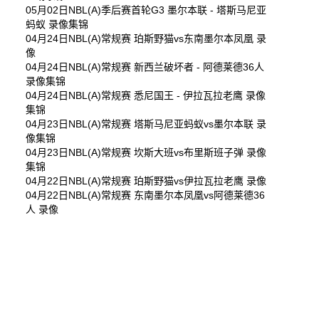
05月02日NBL(A)季后赛首轮G3 墨尔本联 - 塔斯马尼亚
蚂蚁 录像集锦
04月24日NBL(A)常规赛 珀斯野猫vs东南墨尔本凤凰 录
像
04月24日NBL(A)常规赛 新西兰破坏者 - 阿德莱德36人
录像集锦
04月24日NBL(A)常规赛 悉尼国王 - 伊拉瓦拉老鹰 录像
集锦
04月23日NBL(A)常规赛 塔斯马尼亚蚂蚁vs墨尔本联 录
像集锦
04月23日NBL(A)常规赛 坎斯大班vs布里斯班子弹 录像
集锦
04月22日NBL(A)常规赛 珀斯野猫vs伊拉瓦拉老鹰 录像
04月22日NBL(A)常规赛 东南墨尔本凤凰vs阿德莱德36
人 录像