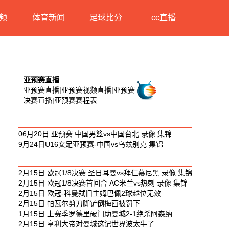
频
体育新闻
足球比分
cc直播
亚预赛直播
亚预赛直播|亚预赛视频直播|亚预赛
决赛直播|亚预赛赛程表
亚预赛相关视频
06月20日 亚预赛 中国男篮vs中国台北 录像 集锦
9月24日U16女足亚预赛-中国vs乌兹别克 集锦
最新足球视频
2月15日 欧冠1/8决赛 圣日耳曼vs拜仁慕尼黑 录像 集锦
2月15日 欧冠1/8决赛首回合 AC米兰vs热刺 录像 集锦
2月15日 欧冠-科曼弑旧主姆巴佩2球越位无效
2月15日 帕瓦尔剪刀脚铲倒梅西被罚下
1月15日 上赛季罗德里破门助曼城2-1绝杀阿森纳
2月15日 亨利大帝对曼城这记世界波太牛了