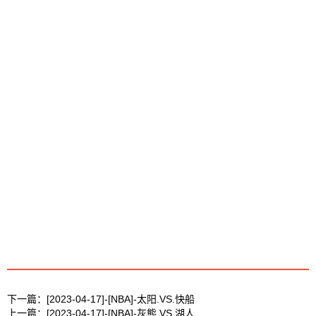
视频介绍
下一篇：
[2023-04-17]-[NBA]-太阳.VS.快船
上一篇：
[2023-04-17]-[NBA]-灰熊.VS.湖人