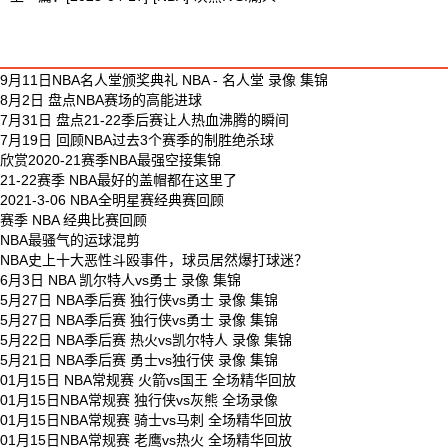
NBA视频
9月11日NBA名人堂颁奖典礼 NBA - 名人堂 录像 集锦
8月2日 盘点NBA赛场的高能进球
7月31日 盘点21-22季后赛让人热血沸腾的瞬间
7月19日 回顾NBA过去3个赛季的制胜绝杀球
欣赏2020-21赛季NBA最强空接集锦
21-22赛季 NBA最好的盖帽都在这里了
2021-3-06 NBA全明星赛经典赛回顾
赛季 NBA 经典比赛回顾
NBA最骚气的运球混剪
NBA史上十大恶性斗殴事件，球员居然爆打球迷？
6月3日 NBA 凯尔特人vs勇士 录像 集锦
5月27日 NBA季后赛 独行侠vs勇士 录像 集锦
5月27日 NBA季后赛 独行侠vs勇士 录像 集锦
5月22日 NBA季后赛 热火vs凯尔特人 录像 集锦
5月21日 NBA季后赛 勇士vs独行侠 录像 集锦
01月15日 NBA常规赛 火箭vs国王 全场精华回放
01月15日NBA常规赛 独行侠vs灰熊 全场录像
01月15日NBA常规赛 骑士vs马刺 全场精华回放
01月15日NBA常规赛 老鹰vs热火 全场精华回放