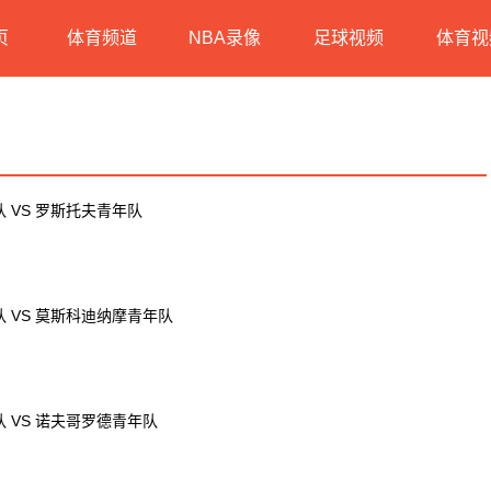
页
体育频道
NBA录像
足球视频
体育视
 VS 罗斯托夫青年队
 VS 莫斯科迪纳摩青年队
 VS 诺夫哥罗德青年队