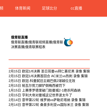
频
体育新闻
足球比分
cc直播
俄青联直播
俄青联直播|俄青联视频直播|俄青联
决赛直播|俄青联赛程表
俄青联相关视频
最新足球视频
2月15日 欧冠1/8决赛 圣日耳曼vs拜仁慕尼黑 录像 集锦
2月15日 欧冠1/8决赛首回合 AC米兰vs热刺 录像 集锦
2月15日 欧冠-科曼弑旧主姆巴佩2球越位无效
2月15日 帕瓦尔剪刀脚铲倒梅西被罚下
1月15日 上赛季罗德里破门助曼城2-1绝杀阿森纳
2月15日 亨利大帝对曼城这记世界波太牛了
2月14日 意甲第22轮 维罗纳vs萨勒尼塔纳 录像 集锦
2月14日 意甲第22轮 桑普多利亚vs国际米兰 录像 集锦