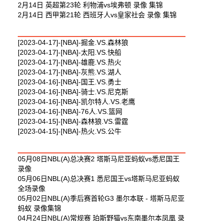
2月14日 英超第23轮 利物浦vs埃弗顿 录像 集锦
2月14日 西甲第21轮 西班牙人vs皇家社会 录像 集锦
最新篮球视频
[2023-04-17]-[NBA]-掘金.VS.森林狼
[2023-04-17]-[NBA]-太阳.VS.快船
[2023-04-17]-[NBA]-雄鹿.VS.热火
[2023-04-17]-[NBA]-灰熊.VS.湖人
[2023-04-16]-[NBA]-国王.VS.勇士
[2023-04-16]-[NBA]-骑士.VS.尼克斯
[2023-04-16]-[NBA]-凯尔特人.VS.老鹰
[2023-04-16]-[NBA]-76人.VS.篮网
[2023-04-15]-[NBA]-森林狼.VS.雷霆
[2023-04-15]-[NBA]-热火.VS.公牛
最新体育视频
05月08日NBL(A)总决赛2 塔斯马尼亚蚂蚁vs悉尼国王
录像
05月06日NBL(A)总决赛1 悉尼国王vs塔斯马尼亚蚂蚁
全场录像
05月02日NBL(A)季后赛首轮G3 墨尔本联 - 塔斯马尼亚
蚂蚁 录像集锦
04月24日NBL(A)常规赛 珀斯野猫vs东南墨尔本凤凰 录