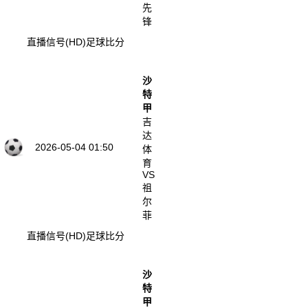
先
锋
直播信号(HD)
足球比分
沙
特
甲
吉
达
2026-05-04 01:50
体
育
VS
祖
尔
菲
直播信号(HD)
足球比分
沙
特
甲