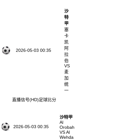
沙
特
甲
塞
卡
凯
阿
2026-05-03 00:35
拉
伯
VS
麦
加
统
一
直播信号(HD)
足球比分
沙特甲
Al
2026-05-03 00:35
Orobah
VS Al
Wehda