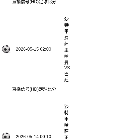
直播信号(HD)
足球比分
沙
特
甲
费
萨
2026-05-15 02:00
里
哈
曼
VS
巴
廷
直播信号(HD)
足球比分
沙
特
甲
哈
萨
2026-05-14 00:10
正