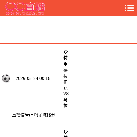
历史直播节目列表
沙
特
甲
德
拉
2026-05-24 00:15
伊
耶
VS
乌
拉
直播信号(HD)
足球比分
沙