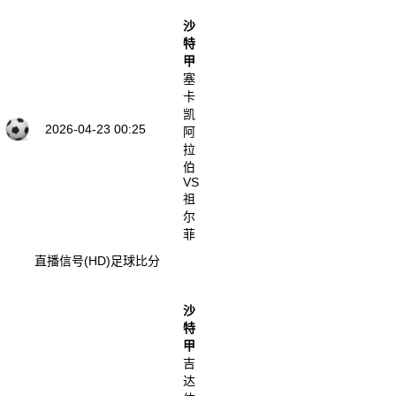
沙
特
甲
塞
卡
凯
2026-04-23 00:25
阿
拉
伯
VS
祖
尔
菲
直播信号(HD)
足球比分
沙
特
甲
吉
达