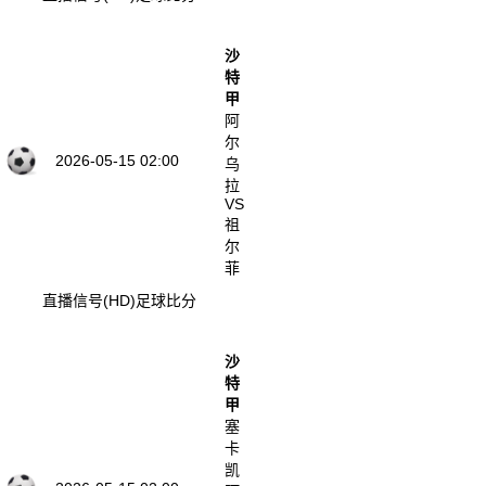
沙
特
甲
阿
尔
2026-05-15 02:00
乌
拉
VS
祖
尔
菲
直播信号(HD)
足球比分
沙
特
甲
塞
卡
凯