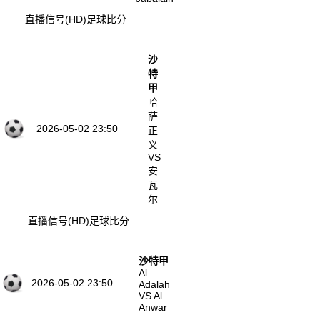
直播信号(HD)
足球比分
沙
特
甲
哈
萨
2026-05-02 23:50
正
义
VS
安
瓦
尔
直播信号(HD)
足球比分
沙特甲
Al
2026-05-02 23:50
Adalah
VS Al
Anwar