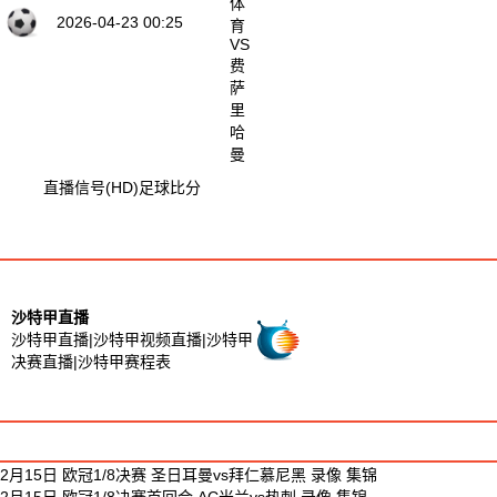
体
2026-04-23 00:25
育
VS
费
萨
里
哈
曼
直播信号(HD)
足球比分
沙特甲直播介绍
沙特甲直播
沙特甲直播|沙特甲视频直播|沙特甲
决赛直播|沙特甲赛程表
沙特甲相关视频
最新足球视频
2月15日 欧冠1/8决赛 圣日耳曼vs拜仁慕尼黑 录像 集锦