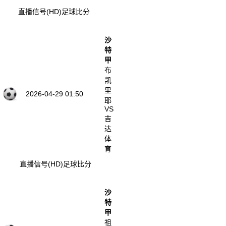
直播信号(HD)
足球比分
沙
特
甲
布
凯
里
2026-04-29 01:50
耶
VS
吉
达
体
育
直播信号(HD)
足球比分
沙
特
甲
祖