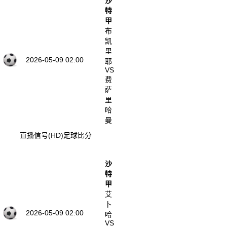
沙
特
甲
布
凯
里
2026-05-09 02:00
耶
VS
费
萨
里
哈
曼
直播信号(HD)
足球比分
沙
特
甲
艾
卜
2026-05-09 02:00
哈
VS