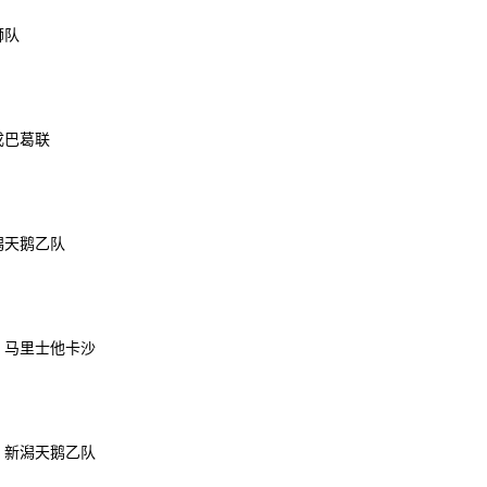
狮队
戎巴葛联
新潟天鹅乙队
S 马里士他卡沙
S 新潟天鹅乙队