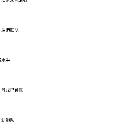
S 淡滨尼流浪者
S 后港联队
城水手
S 丹戎巴葛联
 幼狮队