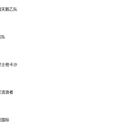
新潟天鹅乙队
联队
马里士他卡沙
尼流浪者
笼国际