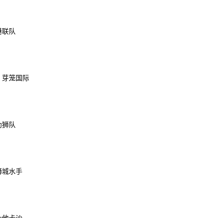
港联队
S 芽笼国际
幼狮队
狮城水手