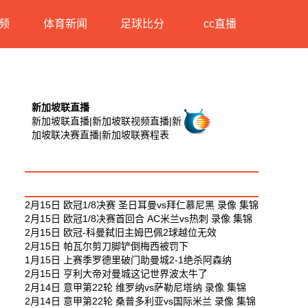
频
体育新闻
足球比分
cc直播
新加坡联直播
新加坡联直播|新加坡联视频直播|新
加坡联决赛直播|新加坡联赛程表
新加坡联相关视频
最新足球视频
2月15日 欧冠1/8决赛 圣日耳曼vs拜仁慕尼黑 录像 集锦
2月15日 欧冠1/8决赛首回合 AC米兰vs热刺 录像 集锦
2月15日 欧冠-科曼弑旧主姆巴佩2球越位无效
2月15日 帕瓦尔剪刀脚铲倒梅西被罚下
1月15日 上赛季罗德里破门助曼城2-1绝杀阿森纳
2月15日 亨利大帝对曼城这记世界波太牛了
2月14日 意甲第22轮 维罗纳vs萨勒尼塔纳 录像 集锦
2月14日 意甲第22轮 桑普多利亚vs国际米兰 录像 集锦