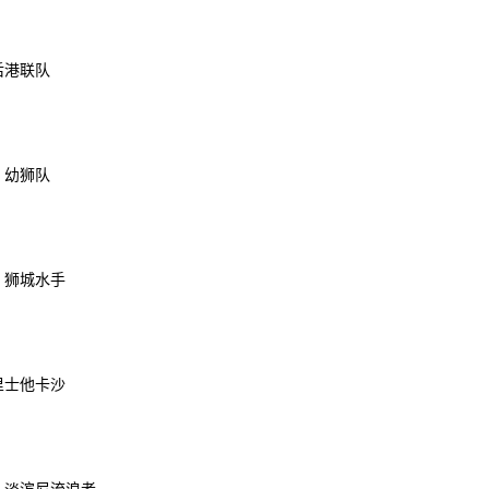
后港联队
 幼狮队
S 狮城水手
马里士他卡沙