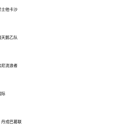
马里士他卡沙
新潟天鹅乙队
淡滨尼流浪者
国际
S 丹戎巴葛联