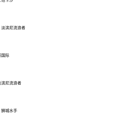
士他卡沙
S 淡滨尼流浪者
笼国际
 淡滨尼流浪者
S 狮城水手