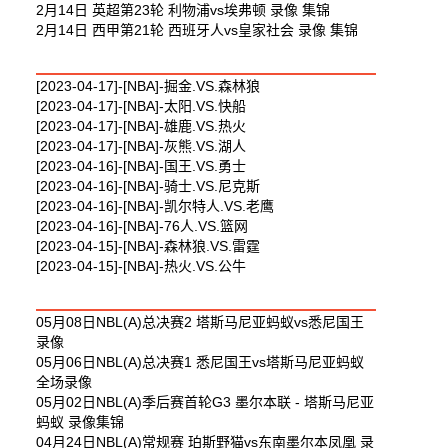
2月14日 英超第23轮 利物浦vs埃弗顿 录像 集锦
2月14日 西甲第21轮 西班牙人vs皇家社会 录像 集锦
最新篮球视频
[2023-04-17]-[NBA]-掘金.VS.森林狼
[2023-04-17]-[NBA]-太阳.VS.快船
[2023-04-17]-[NBA]-雄鹿.VS.热火
[2023-04-17]-[NBA]-灰熊.VS.湖人
[2023-04-16]-[NBA]-国王.VS.勇士
[2023-04-16]-[NBA]-骑士.VS.尼克斯
[2023-04-16]-[NBA]-凯尔特人.VS.老鹰
[2023-04-16]-[NBA]-76人.VS.篮网
[2023-04-15]-[NBA]-森林狼.VS.雷霆
[2023-04-15]-[NBA]-热火.VS.公牛
最新体育视频
05月08日NBL(A)总决赛2 塔斯马尼亚蚂蚁vs悉尼国王
录像
05月06日NBL(A)总决赛1 悉尼国王vs塔斯马尼亚蚂蚁
全场录像
05月02日NBL(A)季后赛首轮G3 墨尔本联 - 塔斯马尼亚
蚂蚁 录像集锦
04月24日NBL(A)常规赛 珀斯野猫vs东南墨尔本凤凰 录