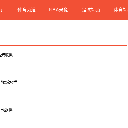
页
体育频道
NBA录像
足球视频
体育视
后港联队
S 狮城水手
 幼狮队