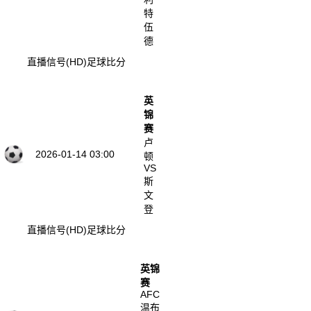
特
伍
德
直播信号(HD)
足球比分
英
锦
赛
卢
2026-01-14 03:00
顿
VS
斯
文
登
直播信号(HD)
足球比分
英锦
赛
AFC
温布