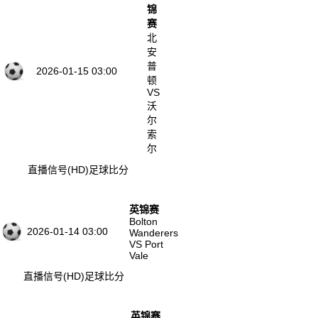
锦
赛
北
安
普
2026-01-15 03:00
顿
VS
沃
尔
索
尔
直播信号(HD)
足球比分
英锦赛
Bolton
2026-01-14 03:00
Wanderers
VS Port
Vale
直播信号(HD)
足球比分
英锦赛