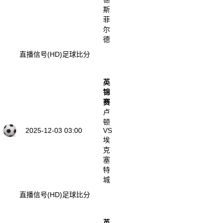
斯
菲
尔
德
直播信号(HD)
足球比分
英
锦
赛
卢
顿
2025-12-03 03:00
VS
埃
克
塞
特
城
直播信号(HD)
足球比分
英