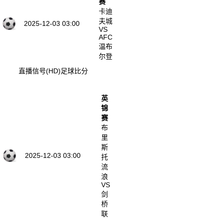
赛
卡迪
夫城
2025-12-03 03:00
VS
AFC
温布
尔登
直播信号(HD)
足球比分
英
锦
赛
布
里
斯
2025-12-03 03:00
托
流
浪
VS
剑
桥
联