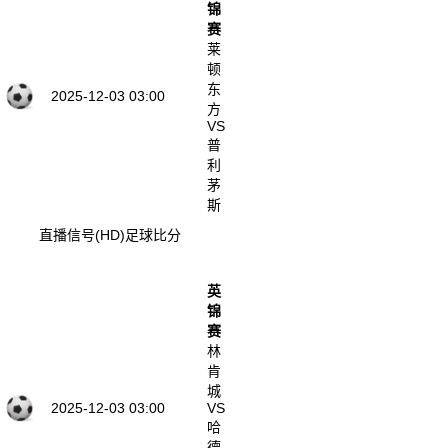
锦
赛
莱
顿
东
2025-12-03 03:00
方
VS
普
利
茅
斯
直播信号(HD)
足球比分
英
锦
赛
林
肯
城
2025-12-03 03:00
VS
哈
德