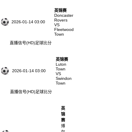
英锦赛
Doncaster
Rovers
2026-01-14 03:00
VS
Fleetwood
Town
直播信号(HD)
足球比分
英锦赛
Luton
Town
2026-01-14 03:00
VS
Swindon
Town
直播信号(HD)
足球比分
英
锦
赛
博
尔