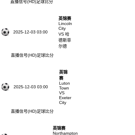
直播信号(HD)
足球比分
英锦赛
Lincoln
City
2025-12-03 03:00
VS 哈
德斯菲
尔德
直播信号(HD)
足球比分
英锦
赛
Luton
2025-12-03 03:00
Town
VS
Exeter
City
直播信号(HD)
足球比分
英锦赛
Northampton