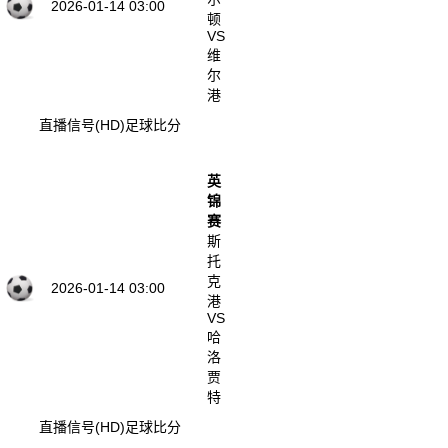
2026-01-14 03:00
顿
VS
维
尔
港
直播信号(HD)
足球比分
英
锦
赛
斯
托
克
2026-01-14 03:00
港
VS
哈
洛
贾
特
直播信号(HD)
足球比分