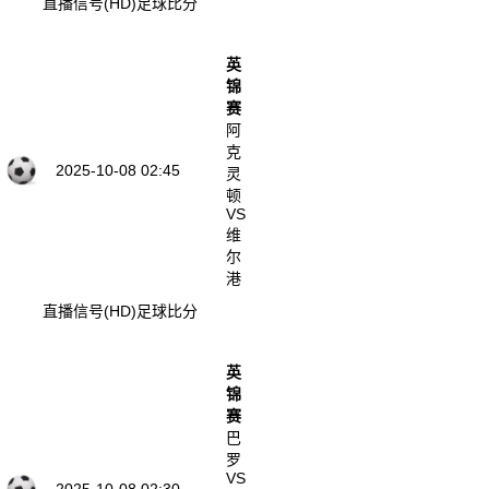
直播信号(HD)
足球比分
英
锦
赛
阿
克
2025-10-08 02:45
灵
顿
VS
维
尔
港
直播信号(HD)
足球比分
英
锦
赛
巴
罗
VS