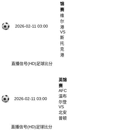
锦
赛
维
尔
2026-02-11 03:00
港
VS
斯
托
克
港
直播信号(HD)
足球比分
英锦
赛
AFC
温布
2026-02-11 03:00
尔登
VS
北安
普顿
直播信号(HD)
足球比分