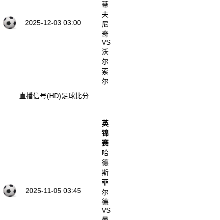
蒂
夫
2025-12-03 03:00
尼
奇
VS
沃
尔
索
尔
直播信号(HD)
足球比分
英
锦
赛
哈
德
斯
菲
2025-11-05 03:45
尔
德
VS
曼