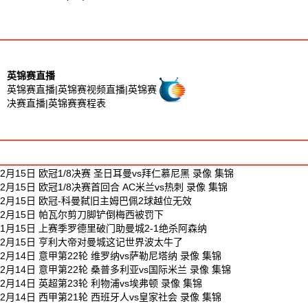
英锦赛直播介绍
英锦赛直播
英锦赛直播|英锦赛视频直播|英锦赛
决赛直播|英锦赛赛程表
英锦赛相关视频
最新足球视频
2月15日 欧冠1/8决赛 圣日耳曼vs拜仁慕尼黑 录像 集锦
2月15日 欧冠1/8决赛首回合 AC米兰vs热刺 录像 集锦
2月15日 欧冠-科曼弑旧主姆巴佩2球越位无效
2月15日 帕瓦尔剪刀脚铲倒梅西被罚下
1月15日 上赛季罗德里破门助曼城2-1绝杀阿森纳
2月15日 亨利大帝对曼城这记世界波太牛了
2月14日 意甲第22轮 维罗纳vs萨勒尼塔纳 录像 集锦
2月14日 意甲第22轮 桑普多利亚vs国际米兰 录像 集锦
2月14日 英超第23轮 利物浦vs埃弗顿 录像 集锦
2月14日 西甲第21轮 西班牙人vs皇家社会 录像 集锦