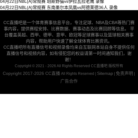
04月22日NBL(A)常规赛 珀斯野猫vs伊拉瓦拉老鹰 录像
04月22日NBL(A)常规赛 东南墨尔本凤凰vs阿德莱德36人 录像
CC直播吧是一个体育赛事信息平台，专注足球、NBA及CBA等热门赛
事内容，提供赛程安排、比赛数据、赛事动态及比赛回顾等信息。 平
台覆盖英超、西甲、德甲、意甲、欧冠等足球赛事以及篮球相关赛事
内容，帮助用户快速了解全球体育比赛资讯。
CC直播吧所有直播信号和视频录像均来自互联网本站自身不提供任何
直播信号和视频内容，如有侵犯您的权益请第一时间通知我们，谢
谢！
Copyright © 2021 - 2026 All Rights Reserved CC直播吧 版权所有
Copyright 2017-2026
CC直播
Sitemap
免责声明
All Rights Reserved |
|
|
广告合作