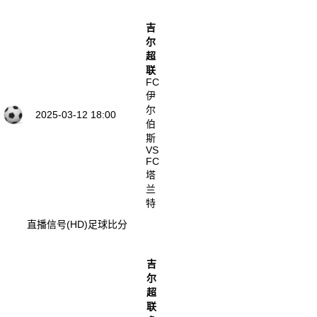
吉
尔
超
联
FC
伊
尔
2025-03-12 18:00
伯
斯
VS
FC
塔
兰
特
直播信号(HD)
足球比分
吉
尔
超
联