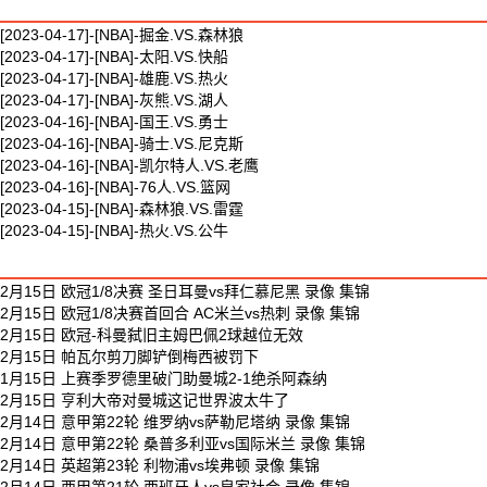
相关视频
[2023-04-17]-[NBA]-掘金.VS.森林狼
[2023-04-17]-[NBA]-太阳.VS.快船
[2023-04-17]-[NBA]-雄鹿.VS.热火
[2023-04-17]-[NBA]-灰熊.VS.湖人
[2023-04-16]-[NBA]-国王.VS.勇士
[2023-04-16]-[NBA]-骑士.VS.尼克斯
[2023-04-16]-[NBA]-凯尔特人.VS.老鹰
[2023-04-16]-[NBA]-76人.VS.篮网
[2023-04-15]-[NBA]-森林狼.VS.雷霆
[2023-04-15]-[NBA]-热火.VS.公牛
最新足球视频
2月15日 欧冠1/8决赛 圣日耳曼vs拜仁慕尼黑 录像 集锦
2月15日 欧冠1/8决赛首回合 AC米兰vs热刺 录像 集锦
2月15日 欧冠-科曼弑旧主姆巴佩2球越位无效
2月15日 帕瓦尔剪刀脚铲倒梅西被罚下
1月15日 上赛季罗德里破门助曼城2-1绝杀阿森纳
2月15日 亨利大帝对曼城这记世界波太牛了
2月14日 意甲第22轮 维罗纳vs萨勒尼塔纳 录像 集锦
2月14日 意甲第22轮 桑普多利亚vs国际米兰 录像 集锦
2月14日 英超第23轮 利物浦vs埃弗顿 录像 集锦