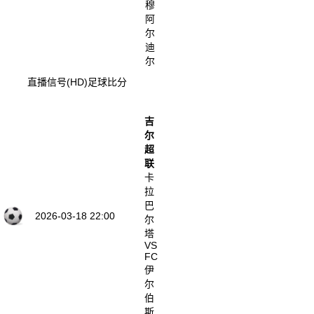
穆
阿
尔
迪
尔
直播信号(HD)
足球比分
吉
尔
超
联
卡
拉
巴
2026-03-18 22:00
尔
塔
VS
FC
伊
尔
伯
斯