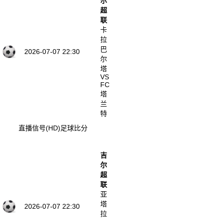
尔
超
联
卡
拉
巴
2026-07-07 22:30
尔
塔
VS
FC
塔
兰
特
直播信号(HD)
足球比分
吉
尔
超
联
亚
塔
2026-07-07 22:30
拉