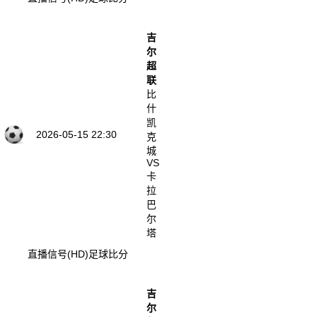
吉
尔
超
联
比
什
凯
2026-05-15 22:30
克
城
VS
卡
拉
巴
尔
塔
直播信号(HD)
足球比分
吉
尔