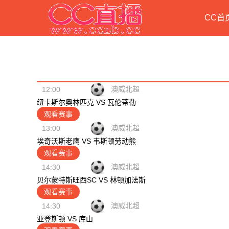
CC首
08月08日 星期六 足球直播节目表
澳威北超
12:00
纽卡斯尔奥林匹克 VS 瓦伦蒂勒
观看赛事
澳威北超
13:00
埃奇沃斯老鹰 VS 韦斯顿劳动熊
观看赛事
澳威北超
14:30
贝尔蒙特斯旺西SC VS 林顿加法斯
观看赛事
澳威北超
14:30
亚登斯顿 VS 库山