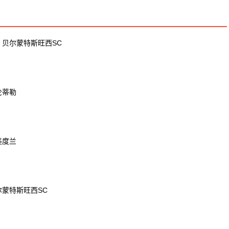
S 贝尔蒙特斯旺西SC
伦蒂勒
美度兰
尔蒙特斯旺西SC