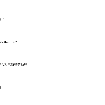
特兰
Maitland FC
 VS 韦斯顿劳动熊
勒