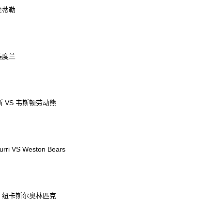
伦蒂勒
美度兰
 VS 韦斯顿劳动熊
urri VS Weston Bears
S 纽卡斯尔奥林匹克