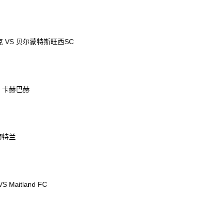
 VS 贝尔蒙特斯旺西SC
S 卡赫巴赫
梅特兰
VS Maitland FC