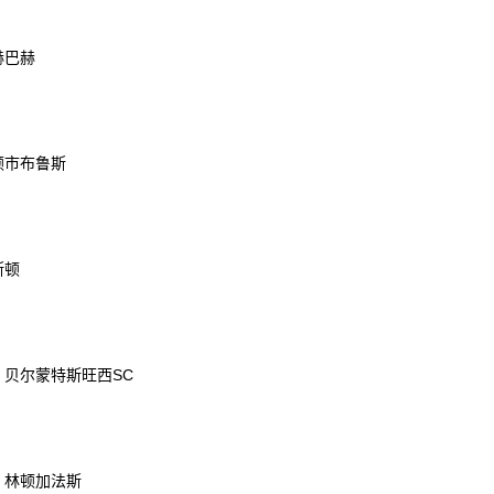
赫巴赫
斯顿市布鲁斯
斯顿
S 贝尔蒙特斯旺西SC
S 林顿加法斯