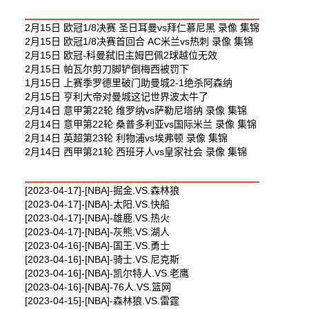
最新足球视频
2月15日 欧冠1/8决赛 圣日耳曼vs拜仁慕尼黑 录像 集锦
2月15日 欧冠1/8决赛首回合 AC米兰vs热刺 录像 集锦
2月15日 欧冠-科曼弑旧主姆巴佩2球越位无效
2月15日 帕瓦尔剪刀脚铲倒梅西被罚下
1月15日 上赛季罗德里破门助曼城2-1绝杀阿森纳
2月15日 亨利大帝对曼城这记世界波太牛了
2月14日 意甲第22轮 维罗纳vs萨勒尼塔纳 录像 集锦
2月14日 意甲第22轮 桑普多利亚vs国际米兰 录像 集锦
2月14日 英超第23轮 利物浦vs埃弗顿 录像 集锦
2月14日 西甲第21轮 西班牙人vs皇家社会 录像 集锦
最新篮球视频
[2023-04-17]-[NBA]-掘金.VS.森林狼
[2023-04-17]-[NBA]-太阳.VS.快船
[2023-04-17]-[NBA]-雄鹿.VS.热火
[2023-04-17]-[NBA]-灰熊.VS.湖人
[2023-04-16]-[NBA]-国王.VS.勇士
[2023-04-16]-[NBA]-骑士.VS.尼克斯
[2023-04-16]-[NBA]-凯尔特人.VS.老鹰
[2023-04-16]-[NBA]-76人.VS.篮网
[2023-04-15]-[NBA]-森林狼.VS.雷霆