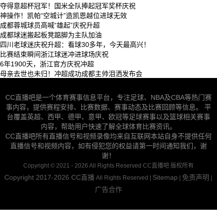
夺得意超杯冠军！国米全队捧起冠军奖杯庆祝
神操作！凯帕“空城计”造凯恩越位进球无效
成都蓉城球员高喊“雄起”庆祝升超
成都球迷搬起板凳踮脚为主队加油
四川老球迷庆祝升超：看球30多年，今天最高兴！
比赛结束瞬间浙江球迷冲进球场庆祝
6年1900天，浙江官方庆祝冲超
母亲去世也未归！冲超成功成都主帅泪洒发布会
CC直播吧是一个体育赛事信息平台，专注足球、NBA及CBA等热门赛
事内容，提供赛程安排、比赛数据、赛事动态及比赛回顾等信息。 平
台覆盖英超、西甲、德甲、意甲、欧冠等足球赛事以及篮球相关赛事
内容，帮助用户快速了解全球体育比赛资讯。
CC直播吧所有直播信号和视频录像均来自互联网本站自身不提供任何
直播信号和视频内容，如有侵犯您的权益请第一时间通知我们，谢
谢！
Copyright © 2021 - 2026 All Rights Reserved CC直播吧 版权所有
Copyright 2017-2026
CC直播
Sitemap
免责声明
All Rights Reserved |
|
|
广告合作