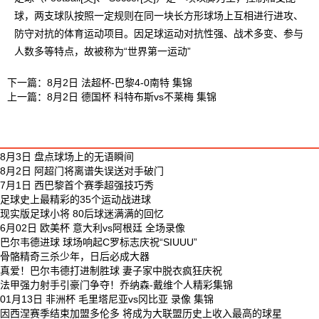
球，两支球队按照一定规则在同一块长方形球场上互相进行进攻、
防守对抗的体育运动项目。因足球运动对抗性强、战术多变、参与
人数多等特点，故被称为“世界第一运动”
下一篇：
8月2日 法超杯-巴黎4-0南特 集锦
上一篇：
8月2日 德国杯 科特布斯vs不莱梅 集锦
足球视频
8月3日 盘点球场上的无语瞬间
8月2日 阿超门将离谱失误送对手破门
7月1日 西巴黎首个赛季超强技巧秀
足球史上最精彩的35个运动战进球
现实版足球小将 80后球迷满满的回忆
6月02日 欧美杯 意大利vs阿根廷 全场录像
巴尔韦德进球 球场响起C罗标志庆祝“SIUUU”
骨骼精奇三杀少年，日后必成大器
真爱！巴尔韦德打进制胜球 妻子家中脱衣疯狂庆祝
法甲强力射手引豪门争夺！乔纳森-戴维个人精彩集锦
01月13日 非洲杯 毛里塔尼亚vs冈比亚 录像 集锦
因西涅赛季结束加盟多伦多 将成为大联盟历史上收入最高的球星