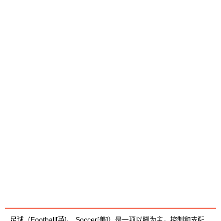
视频介绍
足球（Football[英]、 Soccer[美]）是一项以脚为主，控制和支配