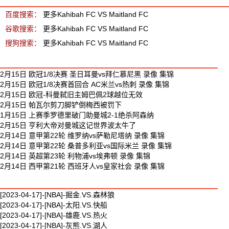
百度搜索：
更多Kahibah FC VS Maitland FC
谷歌搜索：
更多Kahibah FC VS Maitland FC
搜狗搜索：
更多Kahibah FC VS Maitland FC
最新足球视频
2月15日 欧冠1/8决赛 圣日耳曼vs拜仁慕尼黑 录像 集锦
2月15日 欧冠1/8决赛首回合 AC米兰vs热刺 录像 集锦
2月15日 欧冠-科曼弑旧主姆巴佩2球越位无效
2月15日 帕瓦尔剪刀脚铲倒梅西被罚下
1月15日 上赛季罗德里破门助曼城2-1绝杀阿森纳
2月15日 亨利大帝对曼城这记世界波太牛了
2月14日 意甲第22轮 维罗纳vs萨勒尼塔纳 录像 集锦
2月14日 意甲第22轮 桑普多利亚vs国际米兰 录像 集锦
2月14日 英超第23轮 利物浦vs埃弗顿 录像 集锦
2月14日 西甲第21轮 西班牙人vs皇家社会 录像 集锦
最新篮球视频
[2023-04-17]-[NBA]-掘金.VS.森林狼
[2023-04-17]-[NBA]-太阳.VS.快船
[2023-04-17]-[NBA]-雄鹿.VS.热火
[2023-04-17]-[NBA]-灰熊.VS.湖人