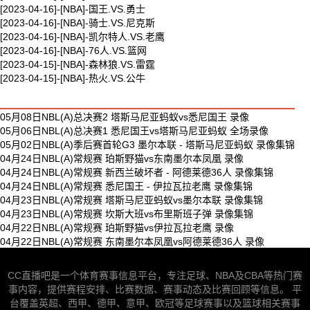
[2023-04-16]-[NBA]-国王.VS.勇士
[2023-04-16]-[NBA]-骑士.VS.尼克斯
[2023-04-16]-[NBA]-凯尔特人.VS.老鹰
[2023-04-16]-[NBA]-76人.VS.篮网
[2023-04-15]-[NBA]-森林狼.VS.雷霆
[2023-04-15]-[NBA]-热火.VS.公牛
最新体育视频
05月08日NBL(A)总决赛2 塔斯马尼亚蚂蚁vs悉尼国王 录像
05月06日NBL(A)总决赛1 悉尼国王vs塔斯马尼亚蚂蚁 全场录像
05月02日NBL(A)季后赛首轮G3 墨尔本联 - 塔斯马尼亚蚂蚁 录像集锦
04月24日NBL(A)常规赛 珀斯野猫vs东南墨尔本凤凰 录像
04月24日NBL(A)常规赛 新西兰破坏者 - 阿德莱德36人 录像集锦
04月24日NBL(A)常规赛 悉尼国王 - 伊拉瓦拉老鹰 录像集锦
04月23日NBL(A)常规赛 塔斯马尼亚蚂蚁vs墨尔本联 录像集锦
04月23日NBL(A)常规赛 坎斯大班vs布里斯班子弹 录像集锦
04月22日NBL(A)常规赛 珀斯野猫vs伊拉瓦拉老鹰 录像
04月22日NBL(A)常规赛 东南墨尔本凤凰vs阿德莱德36人 录像
CC直播吧是一个体育赛事信息平台，专注足球、NBA及CBA等热门赛
事内容，提供赛程安排、比赛数据、赛事动态及比赛回顾等信息。 平
台覆盖英超、西甲、德甲、意甲、欧冠等足球赛事以及篮球相关赛事