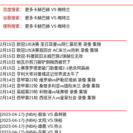
百度搜索：
更多卡赫巴赫 VS 梅特兰
谷歌搜索：
更多卡赫巴赫 VS 梅特兰
搜狗搜索：
更多卡赫巴赫 VS 梅特兰
最新足球视频
2月15日 欧冠1/8决赛 圣日耳曼vs拜仁慕尼黑 录像 集锦
2月15日 欧冠1/8决赛首回合 AC米兰vs热刺 录像 集锦
2月15日 欧冠-科曼弑旧主姆巴佩2球越位无效
2月15日 帕瓦尔剪刀脚铲倒梅西被罚下
1月15日 上赛季罗德里破门助曼城2-1绝杀阿森纳
2月15日 亨利大帝对曼城这记世界波太牛了
2月14日 意甲第22轮 维罗纳vs萨勒尼塔纳 录像 集锦
2月14日 意甲第22轮 桑普多利亚vs国际米兰 录像 集锦
2月14日 英超第23轮 利物浦vs埃弗顿 录像 集锦
2月14日 西甲第21轮 西班牙人vs皇家社会 录像 集锦
最新篮球视频
[2023-04-17]-[NBA]-掘金.VS.森林狼
[2023-04-17]-[NBA]-太阳.VS.快船
[2023-04-17]-[NBA]-雄鹿.VS.热火
[2023-04-17]-[NBA]-灰熊.VS.湖人