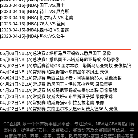
[2023-04-16]-[NBA]-国王.VS.勇士
[2023-04-16]-[NBA]-骑士.VS.尼克斯
[2023-04-16]-[NBA]-凯尔特人.VS.老鹰
[2023-04-16]-[NBA]-76人.VS.篮网
[2023-04-15]-[NBA]-森林狼.VS.雷霆
[2023-04-15]-[NBA]-热火.VS.公牛
最新体育视频
05月08日NBL(A)总决赛2 塔斯马尼亚蚂蚁vs悉尼国王 录像
05月06日NBL(A)总决赛1 悉尼国王vs塔斯马尼亚蚂蚁 全场录像
05月02日NBL(A)季后赛首轮G3 墨尔本联 - 塔斯马尼亚蚂蚁 录像集锦
04月24日NBL(A)常规赛 珀斯野猫vs东南墨尔本凤凰 录像
04月24日NBL(A)常规赛 新西兰破坏者 - 阿德莱德36人 录像集锦
04月24日NBL(A)常规赛 悉尼国王 - 伊拉瓦拉老鹰 录像集锦
04月23日NBL(A)常规赛 塔斯马尼亚蚂蚁vs墨尔本联 录像集锦
04月23日NBL(A)常规赛 坎斯大班vs布里斯班子弹 录像集锦
04月22日NBL(A)常规赛 珀斯野猫vs伊拉瓦拉老鹰 录像
04月22日NBL(A)常规赛 东南墨尔本凤凰vs阿德莱德36人 录像
CC直播吧是一个体育赛事信息平台，专注足球、NBA及CBA等热门赛
事内容，提供赛程安排、比赛数据、赛事动态及比赛回顾等信息。 平
台覆盖英超、西甲、德甲、意甲、欧冠等足球赛事以及篮球相关赛事