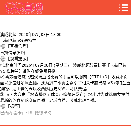
澳威北超 |2026年07月08日 18:00
卡赫巴赫 VS 梅特兰
【直播信号】
直播信号(HD)
【观看提示】
①.北京时间2026年07月08日 (星期三)，澳威北超联赛比赛【卡赫巴赫
VS 梅特兰】准时在线免费直播。
②.喜欢看澳威北超现场直播比赛的朋友可以提前【CTRL+D】收藏本页
面以免错过足球直播。还为您在本页面索引了相关卡赫巴赫 VS 梅特兰直
播的近期比赛列表以及两队历史交锋、两队赛程。
③.页面内容由『24直播网』体育小编整理发布；24小时为球迷朋友提供
最新的体育足球赛事直播、足球直播，澳威北超直播。
【标签】
巴西丙
塞卡西亚斯
隆德里纳
相关视频
卡赫巴赫 VS 梅特兰 相关搜索