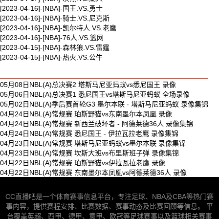
[2023-04-16]-[NBA]-国王.VS.勇士
[2023-04-16]-[NBA]-骑士.VS.尼克斯
[2023-04-16]-[NBA]-凯尔特人.VS.老鹰
[2023-04-16]-[NBA]-76人.VS.篮网
[2023-04-15]-[NBA]-森林狼.VS.雷霆
[2023-04-15]-[NBA]-热火.VS.公牛
最新体育视频
05月08日NBL(A)总决赛2 塔斯马尼亚蚂蚁vs悉尼国王 录像
05月06日NBL(A)总决赛1 悉尼国王vs塔斯马尼亚蚂蚁 全场录像
05月02日NBL(A)季后赛首轮G3 墨尔本联 - 塔斯马尼亚蚂蚁 录像集锦
04月24日NBL(A)常规赛 珀斯野猫vs东南墨尔本凤凰 录像
04月24日NBL(A)常规赛 新西兰破坏者 - 阿德莱德36人 录像集锦
04月24日NBL(A)常规赛 悉尼国王 - 伊拉瓦拉老鹰 录像集锦
04月23日NBL(A)常规赛 塔斯马尼亚蚂蚁vs墨尔本联 录像集锦
04月23日NBL(A)常规赛 坎斯大班vs布里斯班子弹 录像集锦
04月22日NBL(A)常规赛 珀斯野猫vs伊拉瓦拉老鹰 录像
04月22日NBL(A)常规赛 东南墨尔本凤凰vs阿德莱德36人 录像
CC直播吧是一个体育赛事信息平台，专注足球、NBA及CBA等热门赛
事内容，提供赛程安排、比赛数据、赛事动态及比赛回顾等信息。 平
台覆盖英超、西甲、德甲、意甲、欧冠等足球赛事以及篮球相关赛事