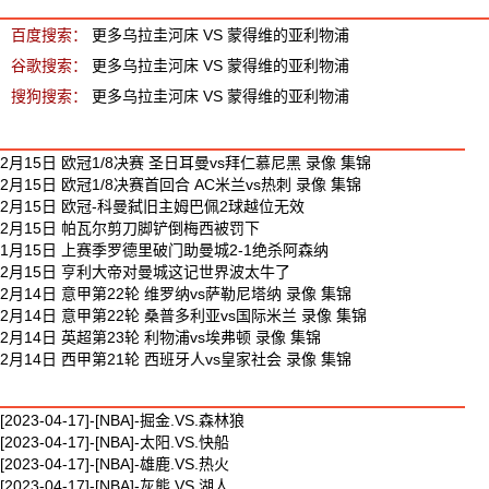
百度搜索：
更多乌拉圭河床 VS 蒙得维的亚利物浦
谷歌搜索：
更多乌拉圭河床 VS 蒙得维的亚利物浦
搜狗搜索：
更多乌拉圭河床 VS 蒙得维的亚利物浦
最新足球视频
2月15日 欧冠1/8决赛 圣日耳曼vs拜仁慕尼黑 录像 集锦
2月15日 欧冠1/8决赛首回合 AC米兰vs热刺 录像 集锦
2月15日 欧冠-科曼弑旧主姆巴佩2球越位无效
2月15日 帕瓦尔剪刀脚铲倒梅西被罚下
1月15日 上赛季罗德里破门助曼城2-1绝杀阿森纳
2月15日 亨利大帝对曼城这记世界波太牛了
2月14日 意甲第22轮 维罗纳vs萨勒尼塔纳 录像 集锦
2月14日 意甲第22轮 桑普多利亚vs国际米兰 录像 集锦
2月14日 英超第23轮 利物浦vs埃弗顿 录像 集锦
2月14日 西甲第21轮 西班牙人vs皇家社会 录像 集锦
最新篮球视频
[2023-04-17]-[NBA]-掘金.VS.森林狼
[2023-04-17]-[NBA]-太阳.VS.快船
[2023-04-17]-[NBA]-雄鹿.VS.热火
[2023-04-17]-[NBA]-灰熊.VS.湖人