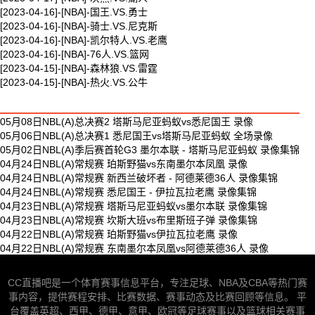
[2023-04-16]-[NBA]-国王.VS.勇士
[2023-04-16]-[NBA]-骑士.VS.尼克斯
[2023-04-16]-[NBA]-凯尔特人.VS.老鹰
[2023-04-16]-[NBA]-76人.VS.篮网
[2023-04-15]-[NBA]-森林狼.VS.雷霆
[2023-04-15]-[NBA]-热火.VS.公牛
最新体育视频
05月08日NBL(A)总决赛2 塔斯马尼亚蚂蚁vs悉尼国王 录像
05月06日NBL(A)总决赛1 悉尼国王vs塔斯马尼亚蚂蚁 全场录像
05月02日NBL(A)季后赛首轮G3 墨尔本联 - 塔斯马尼亚蚂蚁 录像集锦
04月24日NBL(A)常规赛 珀斯野猫vs东南墨尔本凤凰 录像
04月24日NBL(A)常规赛 新西兰破坏者 - 阿德莱德36人 录像集锦
04月24日NBL(A)常规赛 悉尼国王 - 伊拉瓦拉老鹰 录像集锦
04月23日NBL(A)常规赛 塔斯马尼亚蚂蚁vs墨尔本联 录像集锦
04月23日NBL(A)常规赛 坎斯大班vs布里斯班子弹 录像集锦
04月22日NBL(A)常规赛 珀斯野猫vs伊拉瓦拉老鹰 录像
04月22日NBL(A)常规赛 东南墨尔本凤凰vs阿德莱德36人 录像
CC直播吧是一个体育赛事信息平台，专注足球、NBA及CBA等热门赛
事内容，提供赛程安排、比赛数据、赛事动态及比赛回顾等信息。 平
台覆盖英超、西甲、德甲、意甲、欧冠等足球赛事以及篮球相关赛事