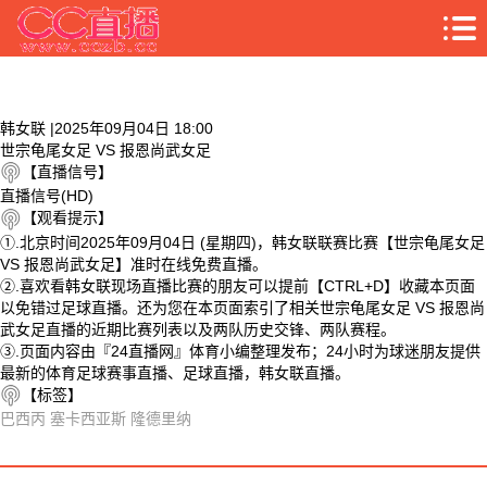
韩女联 |2025年09月04日 18:00
世宗龟尾女足 VS 报恩尚武女足
【直播信号】
直播信号(HD)
【观看提示】
①.北京时间2025年09月04日 (星期四)，韩女联联赛比赛【世宗龟尾女足
VS 报恩尚武女足】准时在线免费直播。
②.喜欢看韩女联现场直播比赛的朋友可以提前【CTRL+D】收藏本页面
以免错过足球直播。还为您在本页面索引了相关世宗龟尾女足 VS 报恩尚
武女足直播的近期比赛列表以及两队历史交锋、两队赛程。
③.页面内容由『24直播网』体育小编整理发布；24小时为球迷朋友提供
最新的体育足球赛事直播、足球直播，韩女联直播。
【标签】
巴西丙
塞卡西亚斯
隆德里纳
相关视频
世宗龟尾女足 VS 报恩尚武女足 相关搜索