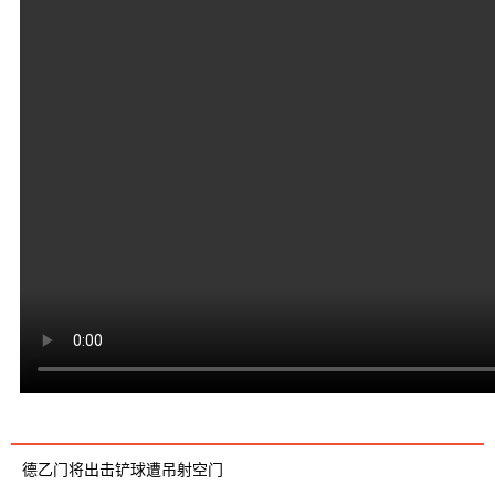
视频介绍
德乙门将出击铲球遭吊射空门