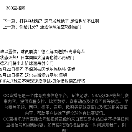
360直播网
下一篇：
打乒乓球呢？这乌龙球绝了 是谁也防不住啊
上一篇：
你给几分？潇洒停球凌空巧射破门
德乙视频
难以置信，球员崩溃！德乙解围送饼+离谱乌龙
状态火热！日本国脚大迫勇也德乙再破门
德乙门将出击铲球遭吊射空门
9月22日德乙 圣保利vs因戈尔施塔特 集锦
5月18日德乙 沃尔夫斯堡vs基尔 集锦
FIFA17球员不带球速度测试-贝尔惜败德乙悍将
CC直播吧是一个体育赛事信息平台，专注足球、NBA及CBA等热门赛
事内容，提供赛程安排、比赛数据、赛事动态及比赛回顾等信息。 平
台覆盖英超、西甲、德甲、意甲、欧冠等足球赛事以及篮球相关赛事
内容，帮助用户快速了解全球体育比赛资讯。
CC直播吧所有直播信号和视频录像均来自互联网本站自身不提供任何
直播信号和视频内容，如有侵犯您的权益请第一时间通知我们，谢
谢！