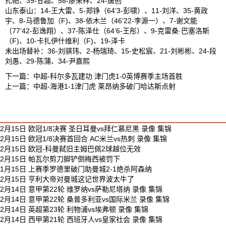
扎帕、39-甘超、58-廖荣祥、24-唐创
山东泰山：14-王大雷、5-郑铮（64’3-彭啸）、11-刘洋、35-黄政
宇、8-马德鲁加（F)、38-依木兰（46’22-李源一）、7-谢文能
（77’42-彭逸翔）、37-陈泽仕（64’6-王彤）、9-克雷桑·巴塞洛斯
（F)、10-卡扎伊什维利（F)、19-泽卡
未出场替补：36-刘骐玮、2-杨瑞琦、15-史松宸、21-刘彬彬、24-段
刘愚、29-陈蒲、34-尹嘉熙
下一篇：
中超-科尔多瓦建功 津门虎1-0英博赛季主场首胜
上一篇：
中超-海港1-1津门虎 莱昂纳多破门哈达斯点射
最新足球视频
2月15日 欧冠1/8决赛 圣日耳曼vs拜仁慕尼黑 录像 集锦
2月15日 欧冠1/8决赛首回合 AC米兰vs热刺 录像 集锦
2月15日 欧冠-科曼弑旧主姆巴佩2球越位无效
2月15日 帕瓦尔剪刀脚铲倒梅西被罚下
1月15日 上赛季罗德里破门助曼城2-1绝杀阿森纳
2月15日 亨利大帝对曼城这记世界波太牛了
2月14日 意甲第22轮 维罗纳vs萨勒尼塔纳 录像 集锦
2月14日 意甲第22轮 桑普多利亚vs国际米兰 录像 集锦
2月14日 英超第23轮 利物浦vs埃弗顿 录像 集锦
2月14日 西甲第21轮 西班牙人vs皇家社会 录像 集锦