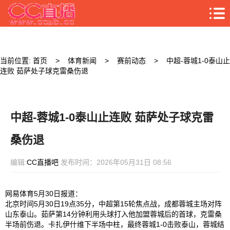
当前位置:
首页
>
体育新闻
>
赛前动态
> 中超-蓉城1-0泰山止
连败 茹萨处子球克雷桑伤退
中超-蓉城1-0泰山止连败 茹萨处子球克雷
桑伤退
编辑:
CC直播吧
发布时间：2026年05月31日 08:56
网易体育5月30日报道：
北京时间5月30日19点35分，中超第15轮焦点战，成都
蓉城
主场对阵
山东泰山。
茹萨
第14分钟利用头球打入他加盟蓉城后的首球，
克雷桑
半场前伤退。卡扎伊什维下半场中柱，最终蓉城1-0击败泰山，蓉城结