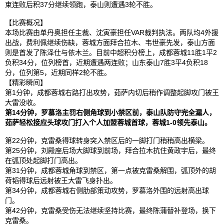
束连败后积37分继续领跑，泰山则遭遇3轮不胜。
【比赛概况】
本场比赛由单丹奥担任主裁、沈寅豪担任VAR裁判执法。两队均4外援
出战，费利佩继续伤缺，蓉城方面拜合拉木、
韦世豪
先发，泰山方面
则是首发了陈泽仕与依木兰。目前中超积分榜上，成都蓉城11胜1平2
负积34分，位列榜首，近期遭遇两连败；山东泰山7胜3平4负积18
分，位列第5，近期同样2轮不胜。
【精彩瞬间】
第1分钟，成都蓉城右路打出攻势，茹萨内切后稍作调整起脚攻门被王
大雷没收。
第14分钟，罗慕洛主罚右侧角球到小禁区前，泰山队防守完全漏人，
茹萨轻松接应头球攻门打入个人加盟蓉城首球，蓉城1-0领先泰山。
第22分钟，克雷桑得球转身突入禁区后的一脚打门稍稍高出横梁。
第25分钟，刘殿座后场大脚球到前场，拜合拉木抗住黄政宇后，最终
在弧顶处起脚打门高出。
第31分钟，成都蓉城角球到禁区，第一点被克雷桑解围，弧顶外的胡
荷韬得球后远射被王大雷飞身扑出。
第34分钟，成都蓉城右侧肋部策动攻势，罗慕洛外围的远射高出球
门。
第42分钟，克雷桑受伤无法继续坚持比赛，最终陈蒲替补登场，换下
克雷桑。