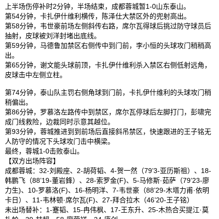
上半场伤停补时2分钟，半场结束，成都蓉城暂1-0山东泰山。
第54分钟，卡扎伊什维利横传，陈泽仕大禁区外的兜射高出。
第58分钟，韦世豪前场左侧斜传右路，席尔瓦得球后挑过防守球员后
抽射，皮球被刘洋封堵出底线。
第59分钟，马德鲁加禁区右侧传中到门前，李小恒的头球攻门稍稍高
出。
第65分钟，谢文能头球前顶，卡扎伊什维利杀入禁区右侧低射远角，
皮球击中左侧立柱。
第74分钟，泰山队主罚右侧角球到门前，卡扎伊什维利的头球攻门稍
稍偏出。
第86分钟，罗慕洛左路传中到禁区，席尔瓦停球后左脚打门，彭啸完
成门线救险，边裁同时示意其越位。
第93分钟，蓉城推进到到前场后直接斜吊禁区，快速跟进的王子铭无
人防守的情况下头球攻门击中横梁。
最终，蓉城1-0击败泰山。
【双方出场阵容】
成都蓉城：32-刘殿座、2-胡荷韬、4-贺一然（79’3-亚历斯祖）、18-
韩鹏飞（88’19-董岩鋒）、28-索罗金(F)、5-马修斯·茹萨（79’23-廖
力生)、10-罗慕洛(F)、16-杨明洋、7-韦世豪（88’29-木塔力甫·依明
卡日）、11-韦林顿·席尔瓦(F)、27-拜合拉木（46’20-王子铭）
未出场替补：1-蹇韬、15-冉伟枫、17-王东升、25-木热合买提江·莫