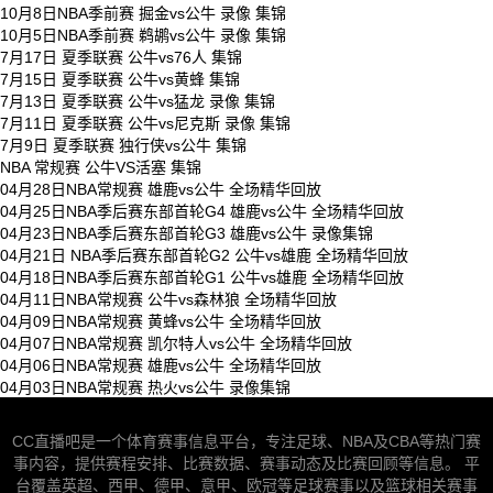
10月8日NBA季前赛 掘金vs公牛 录像 集锦
10月5日NBA季前赛 鹈鹕vs公牛 录像 集锦
7月17日 夏季联赛 公牛vs76人 集锦
7月15日 夏季联赛 公牛vs黄蜂 集锦
7月13日 夏季联赛 公牛vs猛龙 录像 集锦
7月11日 夏季联赛 公牛vs尼克斯 录像 集锦
7月9日 夏季联赛 独行侠vs公牛 集锦
NBA 常规赛 公牛VS活塞 集锦
04月28日NBA常规赛 雄鹿vs公牛 全场精华回放
04月25日NBA季后赛东部首轮G4 雄鹿vs公牛 全场精华回放
04月23日NBA季后赛东部首轮G3 雄鹿vs公牛 录像集锦
04月21日 NBA季后赛东部首轮G2 公牛vs雄鹿 全场精华回放
04月18日NBA季后赛东部首轮G1 公牛vs雄鹿 全场精华回放
04月11日NBA常规赛 公牛vs森林狼 全场精华回放
04月09日NBA常规赛 黄蜂vs公牛 全场精华回放
04月07日NBA常规赛 凯尔特人vs公牛 全场精华回放
04月06日NBA常规赛 雄鹿vs公牛 全场精华回放
04月03日NBA常规赛 热火vs公牛 录像集锦
CC直播吧是一个体育赛事信息平台，专注足球、NBA及CBA等热门赛
事内容，提供赛程安排、比赛数据、赛事动态及比赛回顾等信息。 平
台覆盖英超、西甲、德甲、意甲、欧冠等足球赛事以及篮球相关赛事