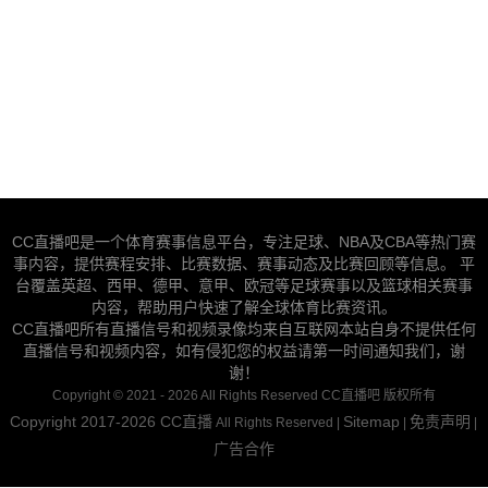
CC直播吧是一个体育赛事信息平台，专注足球、NBA及CBA等热门赛
事内容，提供赛程安排、比赛数据、赛事动态及比赛回顾等信息。 平
台覆盖英超、西甲、德甲、意甲、欧冠等足球赛事以及篮球相关赛事
内容，帮助用户快速了解全球体育比赛资讯。
CC直播吧所有直播信号和视频录像均来自互联网本站自身不提供任何
直播信号和视频内容，如有侵犯您的权益请第一时间通知我们，谢
谢！
Copyright © 2021 - 2026 All Rights Reserved CC直播吧 版权所有
Copyright 2017-2026
CC直播
Sitemap
免责声明
All Rights Reserved |
|
|
广告合作