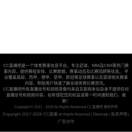
CC直播吧是一个体育赛事信息平台，专注足球、NBA及CBA等热门赛
事内容，提供赛程安排、比赛数据、赛事动态及比赛回顾等信息。 平
台覆盖英超、西甲、德甲、意甲、欧冠等足球赛事以及篮球相关赛事
内容，帮助用户快速了解全球体育比赛资讯。
CC直播吧所有直播信号和视频录像均来自互联网本站自身不提供任何
直播信号和视频内容，如有侵犯您的权益请第一时间通知我们，谢
谢！
Copyright © 2021 - 2026 All Rights Reserved CC直播吧 版权所有
Copyright 2017-2026
CC直播
Sitemap
免责声明
All Rights Reserved |
|
|
广告合作