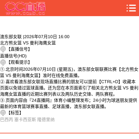
澳东部女联 |2026年07月10日 16:00
北方熊女篮 VS 曼利海鹰女篮
【直播信号】
直播信号(HD)
【观看提示】
①.北京时间2026年07月10日 (星期五)，澳东部女联联赛比赛【北方熊女
篮 VS 曼利海鹰女篮】准时在线免费直播。
②.喜欢看澳东部女联现场直播比赛的朋友可以提前【CTRL+D】收藏本
页面以免错过篮球直播。还为您在本页面索引了相关北方熊女篮 VS 曼利
海鹰女篮直播的近期比赛列表以及两队历史交锋、两队赛程。
③.页面内容由『24直播网』体育小编整理发布；24小时为球迷朋友提供
最新的体育篮球赛事直播、足球直播，澳东部女联直播。
【标签】
巴西丙
塞卡西亚斯
隆德里纳
相关视频
北方熊女篮 VS 曼利海鹰女篮 相关搜索