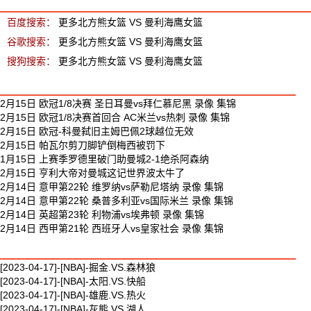
百度搜索：
更多北方熊女篮 VS 曼利海鹰女篮
谷歌搜索：
更多北方熊女篮 VS 曼利海鹰女篮
搜狗搜索：
更多北方熊女篮 VS 曼利海鹰女篮
最新足球视频
2月15日 欧冠1/8决赛 圣日耳曼vs拜仁慕尼黑 录像 集锦
2月15日 欧冠1/8决赛首回合 AC米兰vs热刺 录像 集锦
2月15日 欧冠-科曼弑旧主姆巴佩2球越位无效
2月15日 帕瓦尔剪刀脚铲倒梅西被罚下
1月15日 上赛季罗德里破门助曼城2-1绝杀阿森纳
2月15日 亨利大帝对曼城这记世界波太牛了
2月14日 意甲第22轮 维罗纳vs萨勒尼塔纳 录像 集锦
2月14日 意甲第22轮 桑普多利亚vs国际米兰 录像 集锦
2月14日 英超第23轮 利物浦vs埃弗顿 录像 集锦
2月14日 西甲第21轮 西班牙人vs皇家社会 录像 集锦
最新篮球视频
[2023-04-17]-[NBA]-掘金.VS.森林狼
[2023-04-17]-[NBA]-太阳.VS.快船
[2023-04-17]-[NBA]-雄鹿.VS.热火
[2023-04-17]-[NBA]-灰熊.VS.湖人