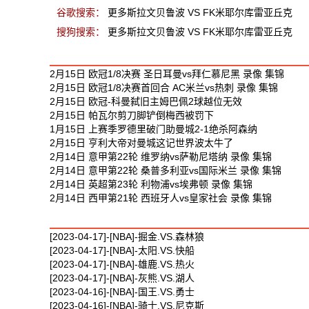
谷歌搜索：
更多斯拉文贝鲁波 VS FK米耶尔库雷亚丘克
搜狗搜索：
更多斯拉文贝鲁波 VS FK米耶尔库雷亚丘克
最新足球视频
2月15日 欧冠1/8决赛 圣日耳曼vs拜仁慕尼黑 录像 集锦
2月15日 欧冠1/8决赛首回合 AC米兰vs热刺 录像 集锦
2月15日 欧冠-科曼弑旧主姆巴佩2球越位无效
2月15日 帕瓦尔剪刀脚铲倒梅西被罚下
1月15日 上赛季罗德里破门助曼城2-1绝杀阿森纳
2月15日 亨利大帝对曼城这记世界波太牛了
2月14日 意甲第22轮 维罗纳vs萨勒尼塔纳 录像 集锦
2月14日 意甲第22轮 桑普多利亚vs国际米兰 录像 集锦
2月14日 英超第23轮 利物浦vs埃弗顿 录像 集锦
2月14日 西甲第21轮 西班牙人vs皇家社会 录像 集锦
最新篮球视频
[2023-04-17]-[NBA]-掘金.VS.森林狼
[2023-04-17]-[NBA]-太阳.VS.快船
[2023-04-17]-[NBA]-雄鹿.VS.热火
[2023-04-17]-[NBA]-灰熊.VS.湖人
[2023-04-16]-[NBA]-国王.VS.勇士
[2023-04-16]-[NBA]-骑士.VS.尼克斯