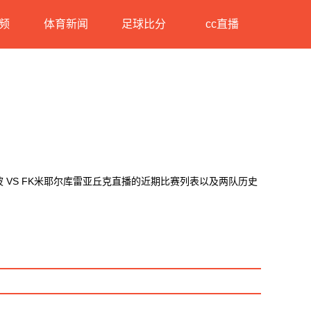
频
体育新闻
足球比分
cc直播
 VS FK米耶尔库雷亚丘克直播的近期比赛列表以及两队历史