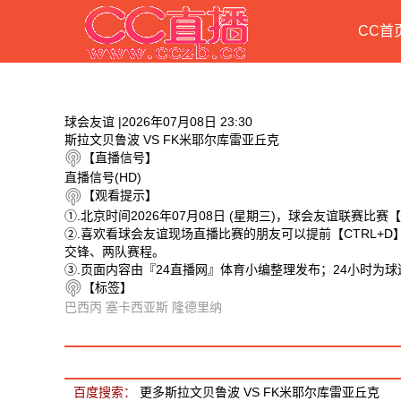
CC首
球会友谊 |2026年07月08日 23:30
斯拉文贝鲁波 VS FK米耶尔库雷亚丘克
【直播信号】
直播信号(HD)
【观看提示】
①.北京时间2026年07月08日 (星期三)，球会友谊联赛比
②.喜欢看球会友谊现场直播比赛的朋友可以提前【CTRL+
交锋、两队赛程。
③.页面内容由『24直播网』体育小编整理发布；24小时为
【标签】
巴西丙
塞卡西亚斯
隆德里纳
相关视频
斯拉文贝鲁波 VS FK米耶尔库雷亚丘克 相关搜索
百度搜索：
更多斯拉文贝鲁波 VS FK米耶尔库雷亚丘克