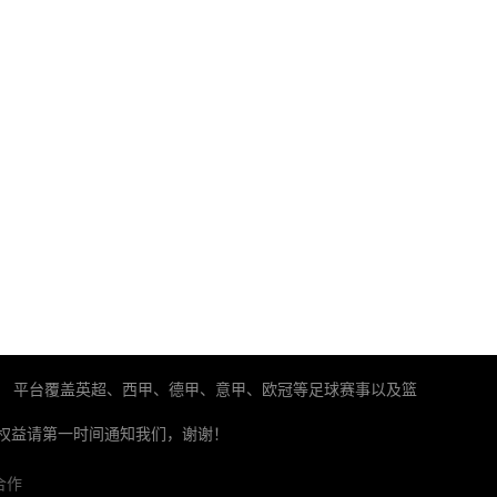
。 平台覆盖英超、西甲、德甲、意甲、欧冠等足球赛事以及篮
权益请第一时间通知我们，谢谢！
合作