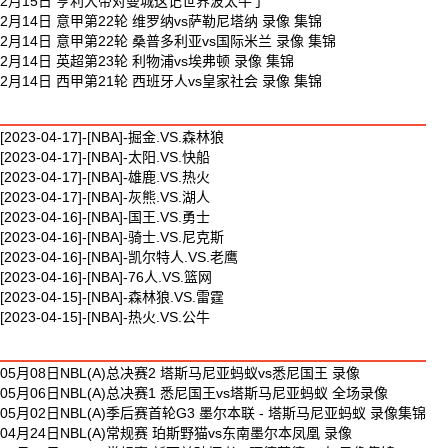
2月15日 亨利大帝对曼城这记世界波太牛了
2月14日 意甲第22轮 维罗纳vs萨勒尼塔纳 录像 集锦
2月14日 意甲第22轮 桑普多利亚vs国际米兰 录像 集锦
2月14日 英超第23轮 利物浦vs埃弗顿 录像 集锦
2月14日 西甲第21轮 西班牙人vs皇家社会 录像 集锦
最新篮球视频
[2023-04-17]-[NBA]-掘金.VS.森林狼
[2023-04-17]-[NBA]-太阳.VS.快船
[2023-04-17]-[NBA]-雄鹿.VS.热火
[2023-04-17]-[NBA]-灰熊.VS.湖人
[2023-04-16]-[NBA]-国王.VS.勇士
[2023-04-16]-[NBA]-骑士.VS.尼克斯
[2023-04-16]-[NBA]-凯尔特人.VS.老鹰
[2023-04-16]-[NBA]-76人.VS.篮网
[2023-04-15]-[NBA]-森林狼.VS.雷霆
[2023-04-15]-[NBA]-热火.VS.公牛
最新体育视频
05月08日NBL(A)总决赛2 塔斯马尼亚蚂蚁vs悉尼国王 录像
05月06日NBL(A)总决赛1 悉尼国王vs塔斯马尼亚蚂蚁 全场录像
05月02日NBL(A)季后赛首轮G3 墨尔本联 - 塔斯马尼亚蚂蚁 录像集锦
04月24日NBL(A)常规赛 珀斯野猫vs东南墨尔本凤凰 录像