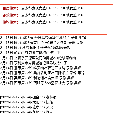
百度搜索：
更多科索沃女篮U16 VS 马耳他女篮U16
谷歌搜索：
更多科索沃女篮U16 VS 马耳他女篮U16
搜狗搜索：
更多科索沃女篮U16 VS 马耳他女篮U16
最新足球视频
2月15日 欧冠1/8决赛 圣日耳曼vs拜仁慕尼黑 录像 集锦
2月15日 欧冠1/8决赛首回合 AC米兰vs热刺 录像 集锦
2月15日 欧冠-科曼弑旧主姆巴佩2球越位无效
2月15日 帕瓦尔剪刀脚铲倒梅西被罚下
1月15日 上赛季罗德里破门助曼城2-1绝杀阿森纳
2月15日 亨利大帝对曼城这记世界波太牛了
2月14日 意甲第22轮 维罗纳vs萨勒尼塔纳 录像 集锦
2月14日 意甲第22轮 桑普多利亚vs国际米兰 录像 集锦
2月14日 英超第23轮 利物浦vs埃弗顿 录像 集锦
2月14日 西甲第21轮 西班牙人vs皇家社会 录像 集锦
最新篮球视频
[2023-04-17]-[NBA]-掘金.VS.森林狼
[2023-04-17]-[NBA]-太阳.VS.快船
[2023-04-17]-[NBA]-雄鹿.VS.热火
[2023-04-17]-[NBA]-灰熊.VS.湖人