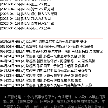
[2023-04-16]-[NBA]-国王.VS.勇士
[2023-04-16]-[NBA]-骑士.VS.尼克斯
[2023-04-16]-[NBA]-凯尔特人.VS.老鹰
[2023-04-16]-[NBA]-76人.VS.篮网
[2023-04-15]-[NBA]-森林狼.VS.雷霆
[2023-04-15]-[NBA]-热火.VS.公牛
最新体育视频
05月08日NBL(A)总决赛2 塔斯马尼亚蚂蚁vs悉尼国王 录像
05月06日NBL(A)总决赛1 悉尼国王vs塔斯马尼亚蚂蚁 全场录像
05月02日NBL(A)季后赛首轮G3 墨尔本联 - 塔斯马尼亚蚂蚁 录像集锦
04月24日NBL(A)常规赛 珀斯野猫vs东南墨尔本凤凰 录像
04月24日NBL(A)常规赛 新西兰破坏者 - 阿德莱德36人 录像集锦
04月24日NBL(A)常规赛 悉尼国王 - 伊拉瓦拉老鹰 录像集锦
04月23日NBL(A)常规赛 塔斯马尼亚蚂蚁vs墨尔本联 录像集锦
04月23日NBL(A)常规赛 坎斯大班vs布里斯班子弹 录像集锦
04月22日NBL(A)常规赛 珀斯野猫vs伊拉瓦拉老鹰 录像
04月22日NBL(A)常规赛 东南墨尔本凤凰vs阿德莱德36人 录像
CC直播吧是一个体育赛事信息平台，专注足球、NBA及CBA等热门赛
事内容，提供赛程安排、比赛数据、赛事动态及比赛回顾等信息。 平
台覆盖英超、西甲、德甲、意甲、欧冠等足球赛事以及篮球相关赛事