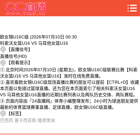
欧女锦U16C级 |2026年07月10日 00:30
科索沃女篮U16 VS 马耳他女篮U16
【直播信号】
直播信号(HD)
【观看提示】
①.北京时间2026年07月10日 (星期五)，欧女锦U16C级联赛比赛【科索
沃女篮U16 VS 马耳他女篮U16】准时在线免费直播。
②.喜欢看欧女锦U16C级现场直播比赛的朋友可以提前【CTRL+D】收藏
本页面以免错过篮球直播。还为您在本页面索引了相关科索沃女篮U16
VS 马耳他女篮U16直播的近期比赛列表以及两队历史交锋、两队赛程。
③.页面内容由『24直播网』体育小编整理发布；24小时为球迷朋友提供
最新的体育篮球赛事直播、足球直播，欧女锦U16C级直播。
【标签】
巴西丙
塞卡西亚斯
隆德里纳
相关视频
科索沃女篮U16 VS 马耳他女篮U16 相关搜索