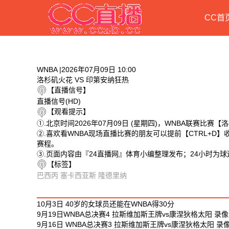
CC首
WNBA |2026年07月09日 10:00
洛杉矶火花 VS 印第安纳狂热
【直播信号】
直播信号(HD)
【观看提示】
①.北京时间2026年07月09日 (星期四)，WNBA联赛比赛
②.喜欢看WNBA现场直播比赛的朋友可以提前【CTRL+
赛程。
③.页面内容由『24直播网』体育小编整理发布；24小时为
【标签】
巴西丙
塞卡西亚斯
隆德里纳
相关视频
10月3日 40岁的女球员还能在WNBA得30分
9月19日WNBA总决赛4 拉斯维加斯王牌vs康涅狄格太阳 录像
9月16日 WNBA总决赛3 拉斯维加斯王牌vs康涅狄格太阳 录