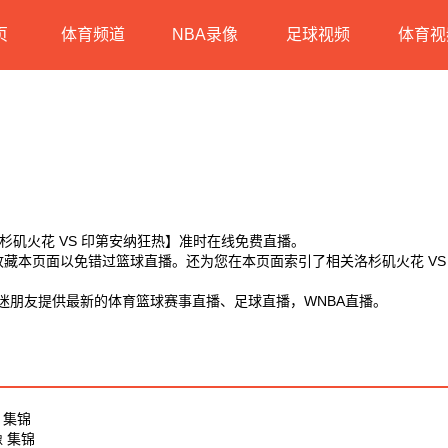
页
体育频道
NBA录像
足球视频
体育视
【洛杉矶火花 VS 印第安纳狂热】准时在线免费直播。
D】收藏本页面以免错过篮球直播。还为您在本页面索引了相关洛杉矶火花 V
球迷朋友提供最新的体育篮球赛事直播、足球直播，WNBA直播。
 集锦
像 集锦