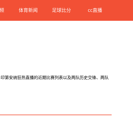
频
体育新闻
足球比分
cc直播
S 印第安纳狂热直播的近期比赛列表以及两队历史交锋、两队