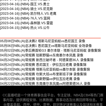
[2023-04-16]-[NBA]-国王.VS.勇士
[2023-04-16]-[NBA]-骑士.VS.尼克斯
[2023-04-16]-[NBA]-凯尔特人.VS.老鹰
[2023-04-16]-[NBA]-76人.VS.篮网
[2023-04-15]-[NBA]-森林狼.VS.雷霆
[2023-04-15]-[NBA]-热火.VS.公牛
最新体育视频
05月08日NBL(A)总决赛2 塔斯马尼亚蚂蚁vs悉尼国王 录像
05月06日NBL(A)总决赛1 悉尼国王vs塔斯马尼亚蚂蚁 全场录像
05月02日NBL(A)季后赛首轮G3 墨尔本联 - 塔斯马尼亚蚂蚁 录像集锦
04月24日NBL(A)常规赛 珀斯野猫vs东南墨尔本凤凰 录像
04月24日NBL(A)常规赛 新西兰破坏者 - 阿德莱德36人 录像集锦
04月24日NBL(A)常规赛 悉尼国王 - 伊拉瓦拉老鹰 录像集锦
04月23日NBL(A)常规赛 塔斯马尼亚蚂蚁vs墨尔本联 录像集锦
04月23日NBL(A)常规赛 坎斯大班vs布里斯班子弹 录像集锦
04月22日NBL(A)常规赛 珀斯野猫vs伊拉瓦拉老鹰 录像
04月22日NBL(A)常规赛 东南墨尔本凤凰vs阿德莱德36人 录像
CC直播吧是一个体育赛事信息平台，专注足球、NBA及CBA等热门赛
事内容，提供赛程安排、比赛数据、赛事动态及比赛回顾等信息。 平
台覆盖英超、西甲、德甲、意甲、欧冠等足球赛事以及篮球相关赛事