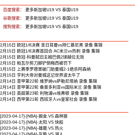
百度搜索：
更多新加坡U19 VS 泰国U19
谷歌搜索：
更多新加坡U19 VS 泰国U19
搜狗搜索：
更多新加坡U19 VS 泰国U19
最新足球视频
2月15日 欧冠1/8决赛 圣日耳曼vs拜仁慕尼黑 录像 集锦
2月15日 欧冠1/8决赛首回合 AC米兰vs热刺 录像 集锦
2月15日 欧冠-科曼弑旧主姆巴佩2球越位无效
2月15日 帕瓦尔剪刀脚铲倒梅西被罚下
1月15日 上赛季罗德里破门助曼城2-1绝杀阿森纳
2月15日 亨利大帝对曼城这记世界波太牛了
2月14日 意甲第22轮 维罗纳vs萨勒尼塔纳 录像 集锦
2月14日 意甲第22轮 桑普多利亚vs国际米兰 录像 集锦
2月14日 英超第23轮 利物浦vs埃弗顿 录像 集锦
2月14日 西甲第21轮 西班牙人vs皇家社会 录像 集锦
最新篮球视频
[2023-04-17]-[NBA]-掘金.VS.森林狼
[2023-04-17]-[NBA]-太阳.VS.快船
[2023-04-17]-[NBA]-雄鹿.VS.热火
[2023-04-17]-[NBA]-灰熊.VS.湖人