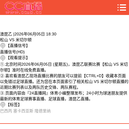
澳昆乙 |2026年06月05日 18:30
松山 VS 米切尔顿
【直播信号】
直播信号(HD)
【观看提示】
①.北京时间2026年06月05日 (星期五)，澳昆乙联赛比赛【松山 VS 米切
尔顿】准时在线免费直播。
②.喜欢看澳昆乙现场直播比赛的朋友可以提前【CTRL+D】收藏本页面
以免错过足球直播。还为您在本页面索引了相关松山 VS 米切尔顿直播的
近期比赛列表以及两队历史交锋、两队赛程。
③.页面内容由『24直播网』体育小编整理发布；24小时为球迷朋友提供
最新的体育足球赛事直播、足球直播，澳昆乙直播。
【标签】
巴西丙
塞卡西亚斯
隆德里纳
相关视频
松山 VS 米切尔顿 相关搜索