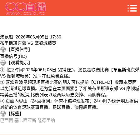
澳昆超 |2026年06月05日 17:30
布里斯班东郊 VS 摩顿城精英
【直播信号】
直播信号(HD)
【观看提示】
①.北京时间2026年06月05日 (星期五)，澳昆超联赛比赛【布里斯班东郊
VS 摩顿城精英】准时在线免费直播。
②.喜欢看澳昆超现场直播比赛的朋友可以提前【CTRL+D】收藏本页面
以免错过足球直播。还为您在本页面索引了相关布里斯班东郊 VS 摩顿城
精英直播的近期比赛列表以及两队历史交锋、两队赛程。
③.页面内容由『24直播网』体育小编整理发布；24小时为球迷朋友提供
最新的体育足球赛事直播、足球直播，澳昆超直播。
【标签】
巴西丙
塞卡西亚斯
隆德里纳
相关视频
布里斯班东郊 VS 摩顿城精英 相关搜索