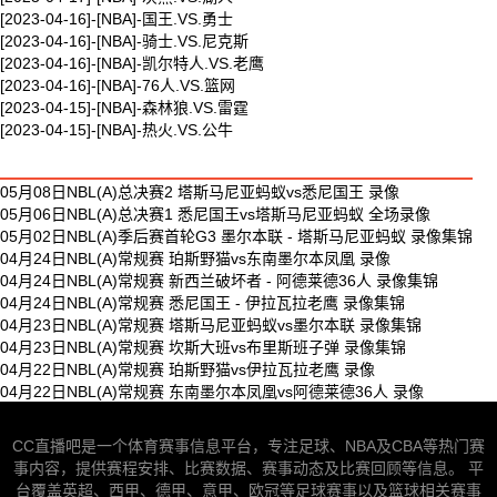
[2023-04-16]-[NBA]-国王.VS.勇士
[2023-04-16]-[NBA]-骑士.VS.尼克斯
[2023-04-16]-[NBA]-凯尔特人.VS.老鹰
[2023-04-16]-[NBA]-76人.VS.篮网
[2023-04-15]-[NBA]-森林狼.VS.雷霆
[2023-04-15]-[NBA]-热火.VS.公牛
最新体育视频
05月08日NBL(A)总决赛2 塔斯马尼亚蚂蚁vs悉尼国王 录像
05月06日NBL(A)总决赛1 悉尼国王vs塔斯马尼亚蚂蚁 全场录像
05月02日NBL(A)季后赛首轮G3 墨尔本联 - 塔斯马尼亚蚂蚁 录像集锦
04月24日NBL(A)常规赛 珀斯野猫vs东南墨尔本凤凰 录像
04月24日NBL(A)常规赛 新西兰破坏者 - 阿德莱德36人 录像集锦
04月24日NBL(A)常规赛 悉尼国王 - 伊拉瓦拉老鹰 录像集锦
04月23日NBL(A)常规赛 塔斯马尼亚蚂蚁vs墨尔本联 录像集锦
04月23日NBL(A)常规赛 坎斯大班vs布里斯班子弹 录像集锦
04月22日NBL(A)常规赛 珀斯野猫vs伊拉瓦拉老鹰 录像
04月22日NBL(A)常规赛 东南墨尔本凤凰vs阿德莱德36人 录像
CC直播吧是一个体育赛事信息平台，专注足球、NBA及CBA等热门赛
事内容，提供赛程安排、比赛数据、赛事动态及比赛回顾等信息。 平
台覆盖英超、西甲、德甲、意甲、欧冠等足球赛事以及篮球相关赛事