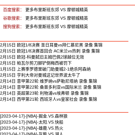
百度搜索：
更多布里斯班东郊 VS 摩顿城精英
谷歌搜索：
更多布里斯班东郊 VS 摩顿城精英
搜狗搜索：
更多布里斯班东郊 VS 摩顿城精英
最新足球视频
2月15日 欧冠1/8决赛 圣日耳曼vs拜仁慕尼黑 录像 集锦
2月15日 欧冠1/8决赛首回合 AC米兰vs热刺 录像 集锦
2月15日 欧冠-科曼弑旧主姆巴佩2球越位无效
2月15日 帕瓦尔剪刀脚铲倒梅西被罚下
1月15日 上赛季罗德里破门助曼城2-1绝杀阿森纳
2月15日 亨利大帝对曼城这记世界波太牛了
2月14日 意甲第22轮 维罗纳vs萨勒尼塔纳 录像 集锦
2月14日 意甲第22轮 桑普多利亚vs国际米兰 录像 集锦
2月14日 英超第23轮 利物浦vs埃弗顿 录像 集锦
2月14日 西甲第21轮 西班牙人vs皇家社会 录像 集锦
最新篮球视频
[2023-04-17]-[NBA]-掘金.VS.森林狼
[2023-04-17]-[NBA]-太阳.VS.快船
[2023-04-17]-[NBA]-雄鹿.VS.热火
[2023-04-17]-[NBA]-灰熊.VS.湖人