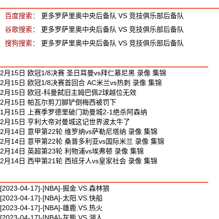
百度搜索：
更多罗萨里奥中央后备队 VS 竞技俱乐部后备队
谷歌搜索：
更多罗萨里奥中央后备队 VS 竞技俱乐部后备队
搜狗搜索：
更多罗萨里奥中央后备队 VS 竞技俱乐部后备队
最新足球视频
2月15日 欧冠1/8决赛 圣日耳曼vs拜仁慕尼黑 录像 集锦
2月15日 欧冠1/8决赛首回合 AC米兰vs热刺 录像 集锦
2月15日 欧冠-科曼弑旧主姆巴佩2球越位无效
2月15日 帕瓦尔剪刀脚铲倒梅西被罚下
1月15日 上赛季罗德里破门助曼城2-1绝杀阿森纳
2月15日 亨利大帝对曼城这记世界波太牛了
2月14日 意甲第22轮 维罗纳vs萨勒尼塔纳 录像 集锦
2月14日 意甲第22轮 桑普多利亚vs国际米兰 录像 集锦
2月14日 英超第23轮 利物浦vs埃弗顿 录像 集锦
2月14日 西甲第21轮 西班牙人vs皇家社会 录像 集锦
最新篮球视频
[2023-04-17]-[NBA]-掘金.VS.森林狼
[2023-04-17]-[NBA]-太阳.VS.快船
[2023-04-17]-[NBA]-雄鹿.VS.热火
[2023-04-17]-[NBA]-灰熊.VS.湖人