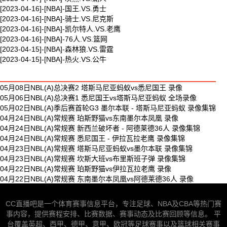
[2023-04-16]-[NBA]-国王.VS.勇士
[2023-04-16]-[NBA]-骑士.VS.尼克斯
[2023-04-16]-[NBA]-凯尔特人.VS.老鹰
[2023-04-16]-[NBA]-76人.VS.篮网
[2023-04-15]-[NBA]-森林狼.VS.雷霆
[2023-04-15]-[NBA]-热火.VS.公牛
最新体育视频
05月08日NBL(A)总决赛2 塔斯马尼亚蚂蚁vs悉尼国王 录像
05月06日NBL(A)总决赛1 悉尼国王vs塔斯马尼亚蚂蚁 全场录像
05月02日NBL(A)季后赛首轮G3 墨尔本联 - 塔斯马尼亚蚂蚁 录像集锦
04月24日NBL(A)常规赛 珀斯野猫vs东南墨尔本凤凰 录像
04月24日NBL(A)常规赛 新西兰破坏者 - 阿德莱德36人 录像集锦
04月24日NBL(A)常规赛 悉尼国王 - 伊拉瓦拉老鹰 录像集锦
04月23日NBL(A)常规赛 塔斯马尼亚蚂蚁vs墨尔本联 录像集锦
04月23日NBL(A)常规赛 坎斯大班vs布里斯班子弹 录像集锦
04月22日NBL(A)常规赛 珀斯野猫vs伊拉瓦拉老鹰 录像
04月22日NBL(A)常规赛 东南墨尔本凤凰vs阿德莱德36人 录像
CC直播吧是一个体育赛事信息平台，专注足球、NBA及CBA等热门赛
事内容，提供赛程安排、比赛数据、赛事动态及比赛回顾等信息。 平
台覆盖英超、西甲、德甲、意甲、欧冠等足球赛事以及篮球相关赛事