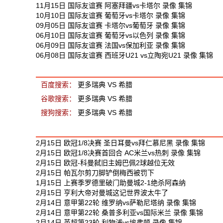
11月15日 国际友谊赛 阿塞拜疆vs卡塔尔 录像 集锦
10月10日 国际友谊赛 葡萄牙vs卡塔尔 录像 集锦
09月05日 国际友谊赛 卡塔尔vs葡萄牙 录像 集锦
06月10日 国际友谊赛 葡萄牙vs以色列 录像 集锦
06月09日 国际友谊赛 法国vs保加利亚 录像 集锦
06月08日 国际友谊赛 西班牙U21 vs立陶宛U21 录像 集锦
瑞典 VS 希腊 相关搜索
百度搜索：
更多瑞典 VS 希腊
谷歌搜索：
更多瑞典 VS 希腊
搜狗搜索：
更多瑞典 VS 希腊
最新足球视频
2月15日 欧冠1/8决赛 圣日耳曼vs拜仁慕尼黑 录像 集锦
2月15日 欧冠1/8决赛首回合 AC米兰vs热刺 录像 集锦
2月15日 欧冠-科曼弑旧主姆巴佩2球越位无效
2月15日 帕瓦尔剪刀脚铲倒梅西被罚下
1月15日 上赛季罗德里破门助曼城2-1绝杀阿森纳
2月15日 亨利大帝对曼城这记世界波太牛了
2月14日 意甲第22轮 维罗纳vs萨勒尼塔纳 录像 集锦
2月14日 意甲第22轮 桑普多利亚vs国际米兰 录像 集锦
2月14日 英超第23轮 利物浦vs埃弗顿 录像 集锦