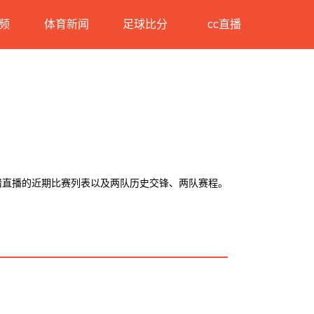
频
体育新闻
足球比分
cc直播
希腊直播的近期比赛列表以及两队历史交锋、两队赛程。