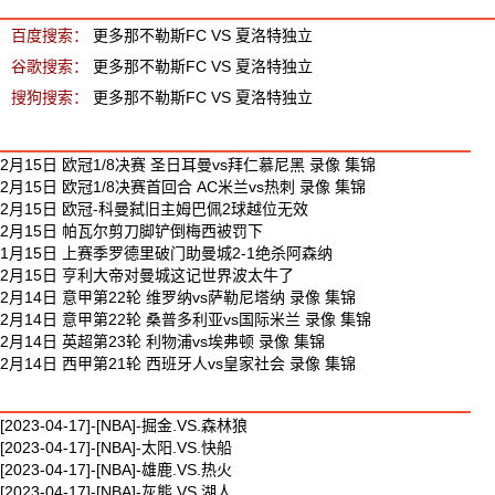
百度搜索：
更多那不勒斯FC VS 夏洛特独立
谷歌搜索：
更多那不勒斯FC VS 夏洛特独立
搜狗搜索：
更多那不勒斯FC VS 夏洛特独立
最新足球视频
2月15日 欧冠1/8决赛 圣日耳曼vs拜仁慕尼黑 录像 集锦
2月15日 欧冠1/8决赛首回合 AC米兰vs热刺 录像 集锦
2月15日 欧冠-科曼弑旧主姆巴佩2球越位无效
2月15日 帕瓦尔剪刀脚铲倒梅西被罚下
1月15日 上赛季罗德里破门助曼城2-1绝杀阿森纳
2月15日 亨利大帝对曼城这记世界波太牛了
2月14日 意甲第22轮 维罗纳vs萨勒尼塔纳 录像 集锦
2月14日 意甲第22轮 桑普多利亚vs国际米兰 录像 集锦
2月14日 英超第23轮 利物浦vs埃弗顿 录像 集锦
2月14日 西甲第21轮 西班牙人vs皇家社会 录像 集锦
最新篮球视频
[2023-04-17]-[NBA]-掘金.VS.森林狼
[2023-04-17]-[NBA]-太阳.VS.快船
[2023-04-17]-[NBA]-雄鹿.VS.热火
[2023-04-17]-[NBA]-灰熊.VS.湖人