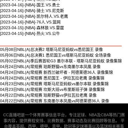
[2023-04-16]-[NBA]-国王.VS.勇士
[2023-04-16]-[NBA]-骑士.VS.尼克斯
[2023-04-16]-[NBA]-凯尔特人.VS.老鹰
[2023-04-16]-[NBA]-76人.VS.篮网
[2023-04-15]-[NBA]-森林狼.VS.雷霆
[2023-04-15]-[NBA]-热火.VS.公牛
最新体育视频
05月08日NBL(A)总决赛2 塔斯马尼亚蚂蚁vs悉尼国王 录像
05月06日NBL(A)总决赛1 悉尼国王vs塔斯马尼亚蚂蚁 全场录像
05月02日NBL(A)季后赛首轮G3 墨尔本联 - 塔斯马尼亚蚂蚁 录像集锦
04月24日NBL(A)常规赛 珀斯野猫vs东南墨尔本凤凰 录像
04月24日NBL(A)常规赛 新西兰破坏者 - 阿德莱德36人 录像集锦
04月24日NBL(A)常规赛 悉尼国王 - 伊拉瓦拉老鹰 录像集锦
04月23日NBL(A)常规赛 塔斯马尼亚蚂蚁vs墨尔本联 录像集锦
04月23日NBL(A)常规赛 坎斯大班vs布里斯班子弹 录像集锦
04月22日NBL(A)常规赛 珀斯野猫vs伊拉瓦拉老鹰 录像
04月22日NBL(A)常规赛 东南墨尔本凤凰vs阿德莱德36人 录像
CC直播吧是一个体育赛事信息平台，专注足球、NBA及CBA等热门赛
事内容，提供赛程安排、比赛数据、赛事动态及比赛回顾等信息。 平
台覆盖英超、西甲、德甲、意甲、欧冠等足球赛事以及篮球相关赛事