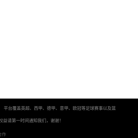
。 平台覆盖英超、西甲、德甲、意甲、欧冠等足球赛事以及篮
权益请第一时间通知我们，谢谢！
合作