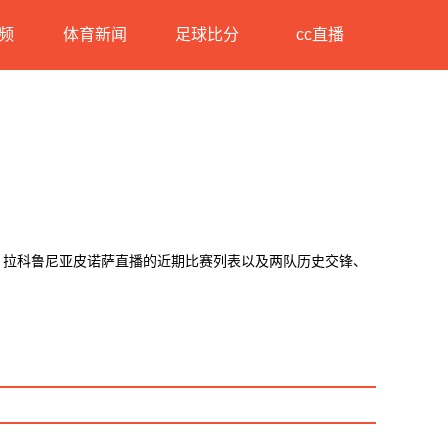
频
体育新闻
足球比分
cc直播
S 拉科鲁尼亚皮诺萨直播的近期比赛列表以及两队历史交锋、