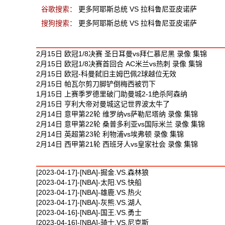
谷歌搜索：
更多阿耶斯总统 VS 拉科鲁尼亚皮诺萨
搜狗搜索：
更多阿耶斯总统 VS 拉科鲁尼亚皮诺萨
最新足球视频
2月15日 欧冠1/8决赛 圣日耳曼vs拜仁慕尼黑 录像 集锦
2月15日 欧冠1/8决赛首回合 AC米兰vs热刺 录像 集锦
2月15日 欧冠-科曼弑旧主姆巴佩2球越位无效
2月15日 帕瓦尔剪刀脚铲倒梅西被罚下
1月15日 上赛季罗德里破门助曼城2-1绝杀阿森纳
2月15日 亨利大帝对曼城这记世界波太牛了
2月14日 意甲第22轮 维罗纳vs萨勒尼塔纳 录像 集锦
2月14日 意甲第22轮 桑普多利亚vs国际米兰 录像 集锦
2月14日 英超第23轮 利物浦vs埃弗顿 录像 集锦
2月14日 西甲第21轮 西班牙人vs皇家社会 录像 集锦
最新篮球视频
[2023-04-17]-[NBA]-掘金.VS.森林狼
[2023-04-17]-[NBA]-太阳.VS.快船
[2023-04-17]-[NBA]-雄鹿.VS.热火
[2023-04-17]-[NBA]-灰熊.VS.湖人
[2023-04-16]-[NBA]-国王.VS.勇士
[2023-04-16]-[NBA]-骑士.VS.尼克斯