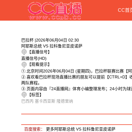
CC首
巴拉杯 |2026年06月04日 02:30
阿耶斯总统 VS 拉科鲁尼亚皮诺萨
【直播信号】
直播信号(HD)
【观看提示】
①.北京时间2026年06月04日 (星期四)，巴拉杯联赛比赛
②.喜欢看巴拉杯现场直播比赛的朋友可以提前【CTRL+D
两队赛程。
③.页面内容由『24直播网』体育小编整理发布；24小时为
【标签】
巴西丙
塞卡西亚斯
隆德里纳
相关视频
阿耶斯总统 VS 拉科鲁尼亚皮诺萨 相关搜索
百度搜索：
更多阿耶斯总统 VS 拉科鲁尼亚皮诺萨