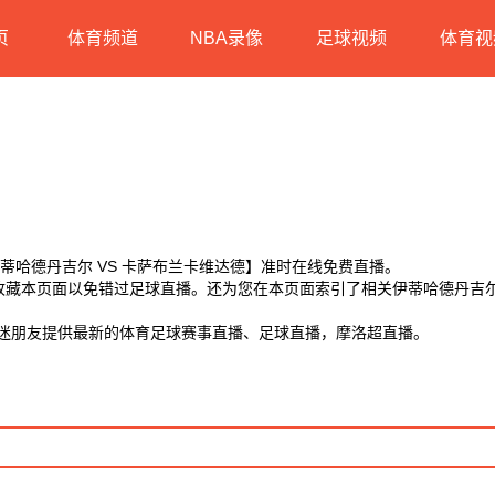
页
体育频道
NBA录像
足球视频
体育视
【伊蒂哈德丹吉尔 VS 卡萨布兰卡维达德】准时在线免费直播。
】收藏本页面以免错过足球直播。还为您在本页面索引了相关伊蒂哈德丹吉尔
球迷朋友提供最新的体育足球赛事直播、足球直播，摩洛超直播。