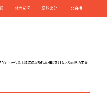
频
体育新闻
足球比分
cc直播
 VS 卡萨布兰卡维达德直播的近期比赛列表以及两队历史交