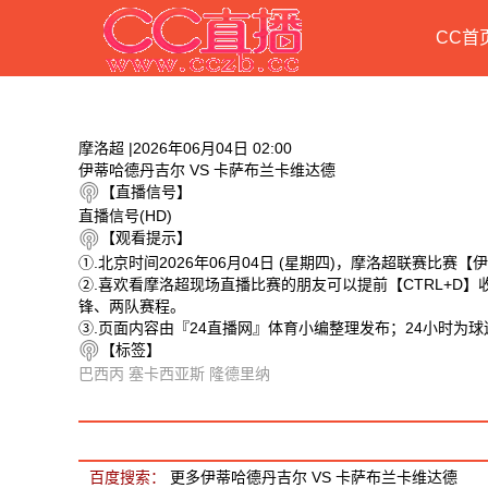
CC首
摩洛超 |2026年06月04日 02:00
伊蒂哈德丹吉尔 VS 卡萨布兰卡维达德
【直播信号】
直播信号(HD)
【观看提示】
①.北京时间2026年06月04日 (星期四)，摩洛超联赛比赛
②.喜欢看摩洛超现场直播比赛的朋友可以提前【CTRL+D
锋、两队赛程。
③.页面内容由『24直播网』体育小编整理发布；24小时为
【标签】
巴西丙
塞卡西亚斯
隆德里纳
相关视频
伊蒂哈德丹吉尔 VS 卡萨布兰卡维达德 相关搜索
百度搜索：
更多伊蒂哈德丹吉尔 VS 卡萨布兰卡维达德