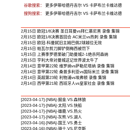
谷歌搜索：
更多伊蒂哈德丹吉尔 VS 卡萨布兰卡维达德
搜狗搜索：
更多伊蒂哈德丹吉尔 VS 卡萨布兰卡维达德
最新足球视频
2月15日 欧冠1/8决赛 圣日耳曼vs拜仁慕尼黑 录像 集锦
2月15日 欧冠1/8决赛首回合 AC米兰vs热刺 录像 集锦
2月15日 欧冠-科曼弑旧主姆巴佩2球越位无效
2月15日 帕瓦尔剪刀脚铲倒梅西被罚下
1月15日 上赛季罗德里破门助曼城2-1绝杀阿森纳
2月15日 亨利大帝对曼城这记世界波太牛了
2月14日 意甲第22轮 维罗纳vs萨勒尼塔纳 录像 集锦
2月14日 意甲第22轮 桑普多利亚vs国际米兰 录像 集锦
2月14日 英超第23轮 利物浦vs埃弗顿 录像 集锦
2月14日 西甲第21轮 西班牙人vs皇家社会 录像 集锦
最新篮球视频
[2023-04-17]-[NBA]-掘金.VS.森林狼
[2023-04-17]-[NBA]-太阳.VS.快船
[2023-04-17]-[NBA]-雄鹿.VS.热火
[2023-04-17]-[NBA]-灰熊.VS.湖人
[2023-04-16]-[NBA]-国王.VS.勇士
[2023-04-16]-[NBA]-骑士.VS.尼克斯