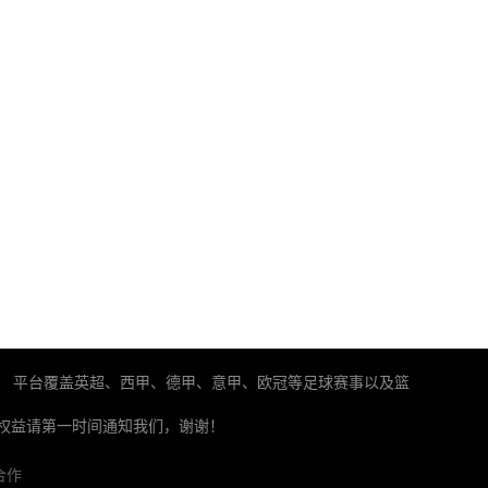
。 平台覆盖英超、西甲、德甲、意甲、欧冠等足球赛事以及篮
权益请第一时间通知我们，谢谢！
合作