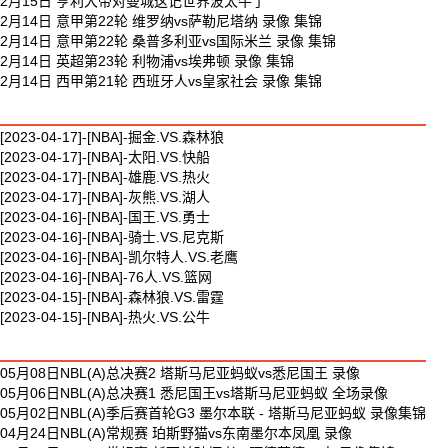
2月15日 亨利大帝对曼城这记世界波太牛了
2月14日 意甲第22轮 维罗纳vs萨勒尼塔纳 录像 集锦
2月14日 意甲第22轮 桑普多利亚vs国际米兰 录像 集锦
2月14日 英超第23轮 利物浦vs埃弗顿 录像 集锦
2月14日 西甲第21轮 西班牙人vs皇家社会 录像 集锦
最新篮球视频
[2023-04-17]-[NBA]-掘金.VS.森林狼
[2023-04-17]-[NBA]-太阳.VS.快船
[2023-04-17]-[NBA]-雄鹿.VS.热火
[2023-04-17]-[NBA]-灰熊.VS.湖人
[2023-04-16]-[NBA]-国王.VS.勇士
[2023-04-16]-[NBA]-骑士.VS.尼克斯
[2023-04-16]-[NBA]-凯尔特人.VS.老鹰
[2023-04-16]-[NBA]-76人.VS.篮网
[2023-04-15]-[NBA]-森林狼.VS.雷霆
[2023-04-15]-[NBA]-热火.VS.公牛
最新体育视频
05月08日NBL(A)总决赛2 塔斯马尼亚蚂蚁vs悉尼国王 录像
05月06日NBL(A)总决赛1 悉尼国王vs塔斯马尼亚蚂蚁 全场录像
05月02日NBL(A)季后赛首轮G3 墨尔本联 - 塔斯马尼亚蚂蚁 录像集锦
04月24日NBL(A)常规赛 珀斯野猫vs东南墨尔本凤凰 录像