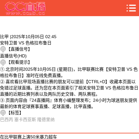
比甲 |2025年10月05日 02:45
安特卫普 VS 色格拉布鲁日
【直播信号】
直播信号(HD)
【观看提示】
①.北京时间2025年10月05日 (星期日)，比甲联赛比赛【安特卫普 VS 色
格拉布鲁日】准时在线免费直播。
②.喜欢看比甲现场直播比赛的朋友可以提前【CTRL+D】收藏本页面以
免错过足球直播。还为您在本页面索引了相关安特卫普 VS 色格拉布鲁日
直播的近期比赛列表以及两队历史交锋、两队赛程。
③.页面内容由『24直播网』体育小编整理发布；24小时为球迷朋友提供
最新的体育足球赛事直播、足球直播，比甲直播。
【标签】
巴西丙
塞卡西亚斯
隆德里纳
相关视频
在比甲联赛上演50米暴力超车