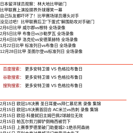
日本留洋球员观察：林大地比甲破门
比甲联赛上演投掷界外球爆笑一幕
自己队友都吓坏了！比甲赛场球员爆头对手
没见过吧！比甲联赛后卫“下蛋式”解围助攻对手破门
2月6日比甲 威尔郡vs根特 全场录像
2月5日比甲 布鲁日vs沙勒罗瓦 全场录像
2月4日比甲 洛克伦vs安德莱赫特 全场录像
1月22日比甲 标准列日vs布鲁日 全场录像
12月28日比甲 圣图尔登vs标准列日 全场录像
安特卫普 VS 色格拉布鲁日 相关搜索
百度搜索：
更多安特卫普 VS 色格拉布鲁日
谷歌搜索：
更多安特卫普 VS 色格拉布鲁日
搜狗搜索：
更多安特卫普 VS 色格拉布鲁日
最新足球视频
2月15日 欧冠1/8决赛 圣日耳曼vs拜仁慕尼黑 录像 集锦
2月15日 欧冠1/8决赛首回合 AC米兰vs热刺 录像 集锦
2月15日 欧冠-科曼弑旧主姆巴佩2球越位无效
2月15日 帕瓦尔剪刀脚铲倒梅西被罚下
1月15日 上赛季罗德里破门助曼城2-1绝杀阿森纳