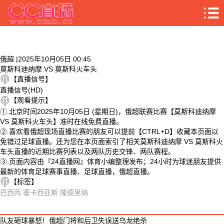
俄超 |2025年10月05日 00:45
莫斯科迪纳摩 VS 莫斯科火车头
【直播信号】
直播信号(HD)
【观看提示】
①.北京时间2025年10月05日 (星期日)，俄超联赛比赛【莫斯科迪纳摩
VS 莫斯科火车头】准时在线免费直播。
②.喜欢看俄超现场直播比赛的朋友可以提前【CTRL+D】收藏本页面以
免错过足球直播。还为您在本页面索引了相关莫斯科迪纳摩 VS 莫斯科火
车头直播的近期比赛列表以及两队历史交锋、两队赛程。
③.页面内容由『24直播网』体育小编整理发布；24小时为球迷朋友提供
最新的体育足球赛事直播、足球直播，俄超直播。
【标签】
巴西丙
塞卡西亚斯
隆德里纳
相关视频
队友砸球暴怒！俄超门将和后卫失误送乌龙绝杀