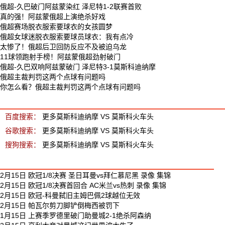
俄超-久巴破门阿兹蒙染红 泽尼特1-2联赛首败
真的强！阿兹蒙俄超上演绝杀好戏
俄超赛场脱衣服索要球衣的女孩圆梦
俄超女球迷脱衣服索要球员球衣：我有点冷
太惨了！俄超后卫回防反应不及被迫乌龙
11球领跑射手榜！阿兹蒙俄超劲射破门
俄超-久巴双响阿兹蒙破门 泽尼特3-1莫斯科迪纳摩
俄超主裁判罚这两个点球有问题吗
你怎么看？俄超主裁判罚这两个点球有问题吗
莫斯科迪纳摩 VS 莫斯科火车头 相关搜索
百度搜索：
更多莫斯科迪纳摩 VS 莫斯科火车头
谷歌搜索：
更多莫斯科迪纳摩 VS 莫斯科火车头
搜狗搜索：
更多莫斯科迪纳摩 VS 莫斯科火车头
最新足球视频
2月15日 欧冠1/8决赛 圣日耳曼vs拜仁慕尼黑 录像 集锦
2月15日 欧冠1/8决赛首回合 AC米兰vs热刺 录像 集锦
2月15日 欧冠-科曼弑旧主姆巴佩2球越位无效
2月15日 帕瓦尔剪刀脚铲倒梅西被罚下
1月15日 上赛季罗德里破门助曼城2-1绝杀阿森纳