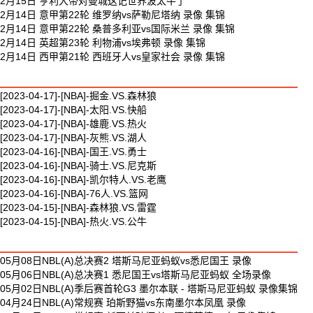
2月15日 亨利大帝对曼城这记世界波太牛了
2月14日 意甲第22轮 维罗纳vs萨勒尼塔纳 录像 集锦
2月14日 意甲第22轮 桑普多利亚vs国际米兰 录像 集锦
2月14日 英超第23轮 利物浦vs埃弗顿 录像 集锦
2月14日 西甲第21轮 西班牙人vs皇家社会 录像 集锦
最新篮球视频
[2023-04-17]-[NBA]-掘金.VS.森林狼
[2023-04-17]-[NBA]-太阳.VS.快船
[2023-04-17]-[NBA]-雄鹿.VS.热火
[2023-04-17]-[NBA]-灰熊.VS.湖人
[2023-04-16]-[NBA]-国王.VS.勇士
[2023-04-16]-[NBA]-骑士.VS.尼克斯
[2023-04-16]-[NBA]-凯尔特人.VS.老鹰
[2023-04-16]-[NBA]-76人.VS.篮网
[2023-04-15]-[NBA]-森林狼.VS.雷霆
[2023-04-15]-[NBA]-热火.VS.公牛
最新体育视频
05月08日NBL(A)总决赛2 塔斯马尼亚蚂蚁vs悉尼国王 录像
05月06日NBL(A)总决赛1 悉尼国王vs塔斯马尼亚蚂蚁 全场录像
05月02日NBL(A)季后赛首轮G3 墨尔本联 - 塔斯马尼亚蚂蚁 录像集锦
04月24日NBL(A)常规赛 珀斯野猫vs东南墨尔本凤凰 录像