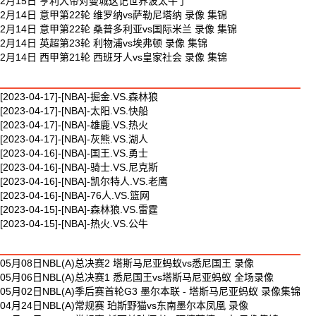
2月15日 亨利大帝对曼城这记世界波太牛了
2月14日 意甲第22轮 维罗纳vs萨勒尼塔纳 录像 集锦
2月14日 意甲第22轮 桑普多利亚vs国际米兰 录像 集锦
2月14日 英超第23轮 利物浦vs埃弗顿 录像 集锦
2月14日 西甲第21轮 西班牙人vs皇家社会 录像 集锦
最新篮球视频
[2023-04-17]-[NBA]-掘金.VS.森林狼
[2023-04-17]-[NBA]-太阳.VS.快船
[2023-04-17]-[NBA]-雄鹿.VS.热火
[2023-04-17]-[NBA]-灰熊.VS.湖人
[2023-04-16]-[NBA]-国王.VS.勇士
[2023-04-16]-[NBA]-骑士.VS.尼克斯
[2023-04-16]-[NBA]-凯尔特人.VS.老鹰
[2023-04-16]-[NBA]-76人.VS.篮网
[2023-04-15]-[NBA]-森林狼.VS.雷霆
[2023-04-15]-[NBA]-热火.VS.公牛
最新体育视频
05月08日NBL(A)总决赛2 塔斯马尼亚蚂蚁vs悉尼国王 录像
05月06日NBL(A)总决赛1 悉尼国王vs塔斯马尼亚蚂蚁 全场录像
05月02日NBL(A)季后赛首轮G3 墨尔本联 - 塔斯马尼亚蚂蚁 录像集锦
04月24日NBL(A)常规赛 珀斯野猫vs东南墨尔本凤凰 录像