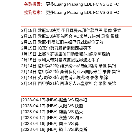
谷歌搜索：
更多Luang Prabang EDL FC VS GB FC
搜狗搜索：
更多Luang Prabang EDL FC VS GB FC
最新足球视频
2月15日 欧冠1/8决赛 圣日耳曼vs拜仁慕尼黑 录像 集锦
2月15日 欧冠1/8决赛首回合 AC米兰vs热刺 录像 集锦
2月15日 欧冠-科曼弑旧主姆巴佩2球越位无效
2月15日 帕瓦尔剪刀脚铲倒梅西被罚下
1月15日 上赛季罗德里破门助曼城2-1绝杀阿森纳
2月15日 亨利大帝对曼城这记世界波太牛了
2月14日 意甲第22轮 维罗纳vs萨勒尼塔纳 录像 集锦
2月14日 意甲第22轮 桑普多利亚vs国际米兰 录像 集锦
2月14日 英超第23轮 利物浦vs埃弗顿 录像 集锦
2月14日 西甲第21轮 西班牙人vs皇家社会 录像 集锦
最新篮球视频
[2023-04-17]-[NBA]-掘金.VS.森林狼
[2023-04-17]-[NBA]-太阳.VS.快船
[2023-04-17]-[NBA]-雄鹿.VS.热火
[2023-04-17]-[NBA]-灰熊.VS.湖人
[2023-04-16]-[NBA]-国王.VS.勇士
[2023-04-16]-[NBA]-骑士.VS.尼克斯