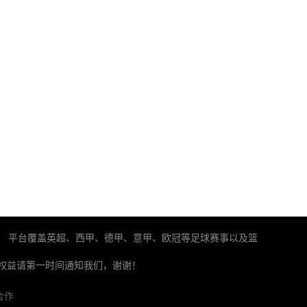
。 平台覆盖英超、西甲、德甲、意甲、欧冠等足球赛事以及篮
权益请第一时间通知我们，谢谢！
合作