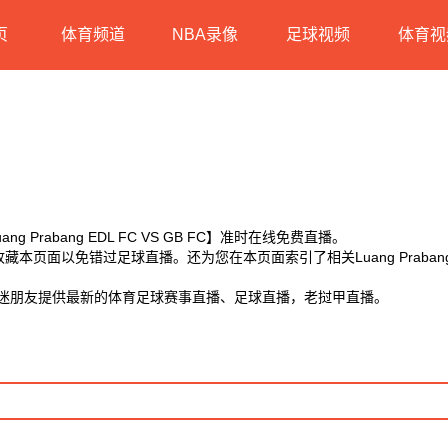
页
体育频道
NBA录像
足球视频
体育视
g Prabang EDL FC VS GB FC】准时在线免费直播。
页面以免错过足球直播。还为您在本页面索引了相关Luang Prabang E
球迷朋友提供最新的体育足球赛事直播、足球直播，老挝甲直播。