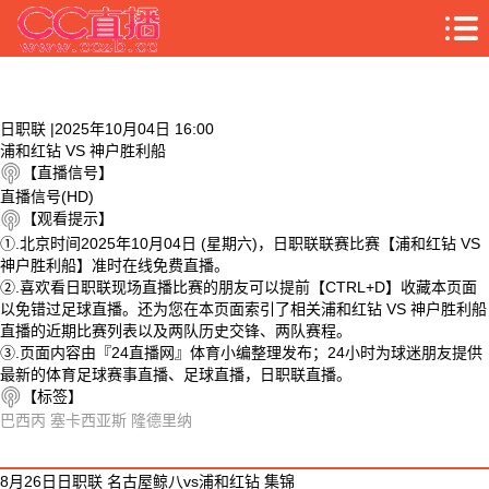
日职联 |2025年10月04日 16:00
浦和红钻 VS 神户胜利船
【直播信号】
直播信号(HD)
【观看提示】
①.北京时间2025年10月04日 (星期六)，日职联联赛比赛【浦和红钻 VS
神户胜利船】准时在线免费直播。
②.喜欢看日职联现场直播比赛的朋友可以提前【CTRL+D】收藏本页面
以免错过足球直播。还为您在本页面索引了相关浦和红钻 VS 神户胜利船
直播的近期比赛列表以及两队历史交锋、两队赛程。
③.页面内容由『24直播网』体育小编整理发布；24小时为球迷朋友提供
最新的体育足球赛事直播、足球直播，日职联直播。
【标签】
巴西丙
塞卡西亚斯
隆德里纳
相关视频
8月26日日职联 名古屋鲸八vs浦和红钻 集锦