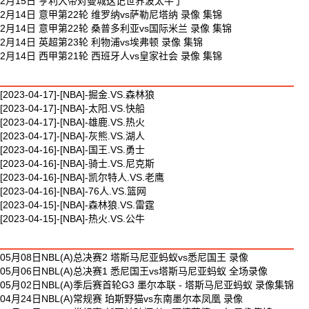
2月15日 亨利大帝对曼城这记世界波太牛了
2月14日 意甲第22轮 维罗纳vs萨勒尼塔纳 录像 集锦
2月14日 意甲第22轮 桑普多利亚vs国际米兰 录像 集锦
2月14日 英超第23轮 利物浦vs埃弗顿 录像 集锦
2月14日 西甲第21轮 西班牙人vs皇家社会 录像 集锦
最新篮球视频
[2023-04-17]-[NBA]-掘金.VS.森林狼
[2023-04-17]-[NBA]-太阳.VS.快船
[2023-04-17]-[NBA]-雄鹿.VS.热火
[2023-04-17]-[NBA]-灰熊.VS.湖人
[2023-04-16]-[NBA]-国王.VS.勇士
[2023-04-16]-[NBA]-骑士.VS.尼克斯
[2023-04-16]-[NBA]-凯尔特人.VS.老鹰
[2023-04-16]-[NBA]-76人.VS.篮网
[2023-04-15]-[NBA]-森林狼.VS.雷霆
[2023-04-15]-[NBA]-热火.VS.公牛
最新体育视频
05月08日NBL(A)总决赛2 塔斯马尼亚蚂蚁vs悉尼国王 录像
05月06日NBL(A)总决赛1 悉尼国王vs塔斯马尼亚蚂蚁 全场录像
05月02日NBL(A)季后赛首轮G3 墨尔本联 - 塔斯马尼亚蚂蚁 录像集锦
04月24日NBL(A)常规赛 珀斯野猫vs东南墨尔本凤凰 录像