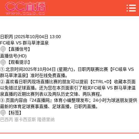
日职丙 |2025年10月04日 13:00
FC岐阜 VS 群马草津温泉
【直播信号】
直播信号(HD)
【观看提示】
①.北京时间2025年10月04日 (星期六)，日职丙联赛比赛【FC岐阜 VS
群马草津温泉】准时在线免费直播。
②.喜欢看日职丙现场直播比赛的朋友可以提前【CTRL+D】收藏本页面
以免错过足球直播。还为您在本页面索引了相关FC岐阜 VS 群马草津温
泉直播的近期比赛列表以及两队历史交锋、两队赛程。
③.页面内容由『24直播网』体育小编整理发布；24小时为球迷朋友提供
最新的体育足球赛事直播、足球直播，日职丙直播。
【标签】
巴西丙
塞卡西亚斯
隆德里纳
相关视频
FC岐阜 VS 群马草津温泉 相关搜索