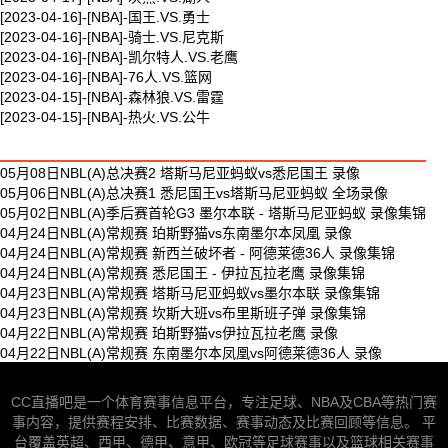
[2023-04-16]-[NBA]-国王.VS.勇士
[2023-04-16]-[NBA]-骑士.VS.尼克斯
[2023-04-16]-[NBA]-凯尔特人.VS.老鹰
[2023-04-16]-[NBA]-76人.VS.篮网
[2023-04-15]-[NBA]-森林狼.VS.雷霆
[2023-04-15]-[NBA]-热火.VS.公牛
最新体育视频
05月08日NBL(A)总决赛2 塔斯马尼亚蚂蚁vs悉尼国王 录像
05月06日NBL(A)总决赛1 悉尼国王vs塔斯马尼亚蚂蚁 全场录像
05月02日NBL(A)季后赛首轮G3 墨尔本联 - 塔斯马尼亚蚂蚁 录像集锦
04月24日NBL(A)常规赛 珀斯野猫vs东南墨尔本凤凰 录像
04月24日NBL(A)常规赛 新西兰破坏者 - 阿德莱德36人 录像集锦
04月24日NBL(A)常规赛 悉尼国王 - 伊拉瓦拉老鹰 录像集锦
04月23日NBL(A)常规赛 塔斯马尼亚蚂蚁vs墨尔本联 录像集锦
04月23日NBL(A)常规赛 坎斯大班vs布里斯班子弹 录像集锦
04月22日NBL(A)常规赛 珀斯野猫vs伊拉瓦拉老鹰 录像
04月22日NBL(A)常规赛 东南墨尔本凤凰vs阿德莱德36人 录像
CC直播吧是一个体育赛事信息平台，专注足球、NBA及CBA等热门赛
事内容，提供赛程安排、比赛数据、赛事动态及比赛回顾等信息。 平
台覆盖英超、西甲、德甲、意甲、欧冠等足球赛事以及篮球相关赛事