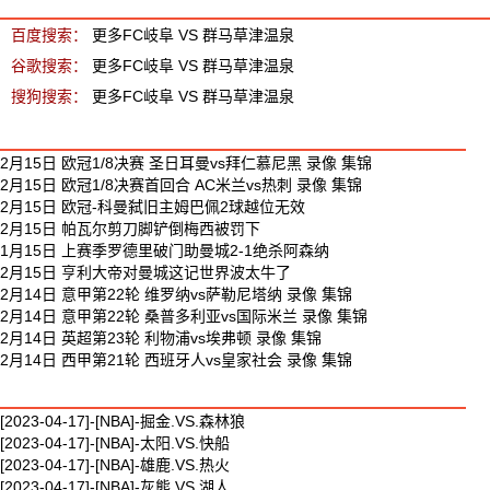
百度搜索：
更多FC岐阜 VS 群马草津温泉
谷歌搜索：
更多FC岐阜 VS 群马草津温泉
搜狗搜索：
更多FC岐阜 VS 群马草津温泉
最新足球视频
2月15日 欧冠1/8决赛 圣日耳曼vs拜仁慕尼黑 录像 集锦
2月15日 欧冠1/8决赛首回合 AC米兰vs热刺 录像 集锦
2月15日 欧冠-科曼弑旧主姆巴佩2球越位无效
2月15日 帕瓦尔剪刀脚铲倒梅西被罚下
1月15日 上赛季罗德里破门助曼城2-1绝杀阿森纳
2月15日 亨利大帝对曼城这记世界波太牛了
2月14日 意甲第22轮 维罗纳vs萨勒尼塔纳 录像 集锦
2月14日 意甲第22轮 桑普多利亚vs国际米兰 录像 集锦
2月14日 英超第23轮 利物浦vs埃弗顿 录像 集锦
2月14日 西甲第21轮 西班牙人vs皇家社会 录像 集锦
最新篮球视频
[2023-04-17]-[NBA]-掘金.VS.森林狼
[2023-04-17]-[NBA]-太阳.VS.快船
[2023-04-17]-[NBA]-雄鹿.VS.热火
[2023-04-17]-[NBA]-灰熊.VS.湖人