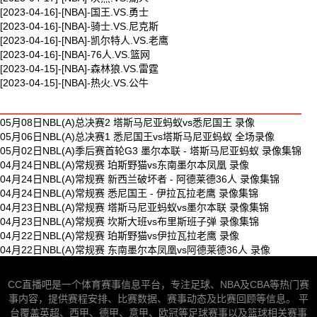
[2023-04-16]-[NBA]-国王.VS.勇士
[2023-04-16]-[NBA]-骑士.VS.尼克斯
[2023-04-16]-[NBA]-凯尔特人.VS.老鹰
[2023-04-16]-[NBA]-76人.VS.篮网
[2023-04-15]-[NBA]-森林狼.VS.雷霆
[2023-04-15]-[NBA]-热火.VS.公牛
最新体育视频
05月08日NBL(A)总决赛2 塔斯马尼亚蚂蚁vs悉尼国王 录像
05月06日NBL(A)总决赛1 悉尼国王vs塔斯马尼亚蚂蚁 全场录像
05月02日NBL(A)季后赛首轮G3 墨尔本联 - 塔斯马尼亚蚂蚁 录像集锦
04月24日NBL(A)常规赛 珀斯野猫vs东南墨尔本凤凰 录像
04月24日NBL(A)常规赛 新西兰破坏者 - 阿德莱德36人 录像集锦
04月24日NBL(A)常规赛 悉尼国王 - 伊拉瓦拉老鹰 录像集锦
04月23日NBL(A)常规赛 塔斯马尼亚蚂蚁vs墨尔本联 录像集锦
04月23日NBL(A)常规赛 坎斯大班vs布里斯班子弹 录像集锦
04月22日NBL(A)常规赛 珀斯野猫vs伊拉瓦拉老鹰 录像
04月22日NBL(A)常规赛 东南墨尔本凤凰vs阿德莱德36人 录像
CC直播吧是一个体育赛事信息平台，专注足球、NBA及CBA等热门赛
事内容，提供赛程安排、比赛数据、赛事动态及比赛回顾等信息。 平
台覆盖英超、西甲、德甲、意甲、欧冠等足球赛事以及篮球相关赛事