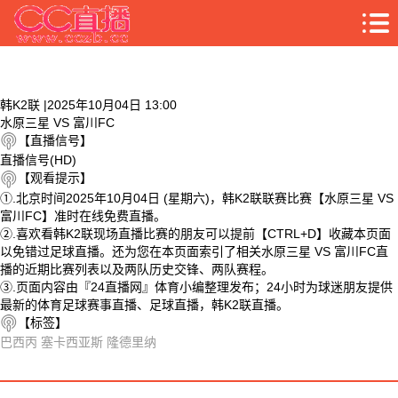
韩K2联 |2025年10月04日 13:00
水原三星 VS 富川FC
【直播信号】
直播信号(HD)
【观看提示】
①.北京时间2025年10月04日 (星期六)，韩K2联联赛比赛【水原三星 VS
富川FC】准时在线免费直播。
②.喜欢看韩K2联现场直播比赛的朋友可以提前【CTRL+D】收藏本页面
以免错过足球直播。还为您在本页面索引了相关水原三星 VS 富川FC直
播的近期比赛列表以及两队历史交锋、两队赛程。
③.页面内容由『24直播网』体育小编整理发布；24小时为球迷朋友提供
最新的体育足球赛事直播、足球直播，韩K2联直播。
【标签】
巴西丙
塞卡西亚斯
隆德里纳
相关视频
水原三星 VS 富川FC 相关搜索