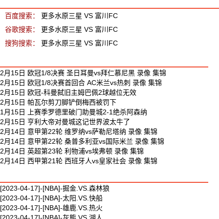
百度搜索：
更多水原三星 VS 富川FC
谷歌搜索：
更多水原三星 VS 富川FC
搜狗搜索：
更多水原三星 VS 富川FC
最新足球视频
2月15日 欧冠1/8决赛 圣日耳曼vs拜仁慕尼黑 录像 集锦
2月15日 欧冠1/8决赛首回合 AC米兰vs热刺 录像 集锦
2月15日 欧冠-科曼弑旧主姆巴佩2球越位无效
2月15日 帕瓦尔剪刀脚铲倒梅西被罚下
1月15日 上赛季罗德里破门助曼城2-1绝杀阿森纳
2月15日 亨利大帝对曼城这记世界波太牛了
2月14日 意甲第22轮 维罗纳vs萨勒尼塔纳 录像 集锦
2月14日 意甲第22轮 桑普多利亚vs国际米兰 录像 集锦
2月14日 英超第23轮 利物浦vs埃弗顿 录像 集锦
2月14日 西甲第21轮 西班牙人vs皇家社会 录像 集锦
最新篮球视频
[2023-04-17]-[NBA]-掘金.VS.森林狼
[2023-04-17]-[NBA]-太阳.VS.快船
[2023-04-17]-[NBA]-雄鹿.VS.热火
[2023-04-17]-[NBA]-灰熊.VS.湖人