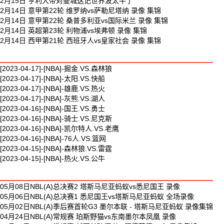
2月15日 亨利大帝对曼城这记世界波太牛了
2月14日 意甲第22轮 维罗纳vs萨勒尼塔纳 录像 集锦
2月14日 意甲第22轮 桑普多利亚vs国际米兰 录像 集锦
2月14日 英超第23轮 利物浦vs埃弗顿 录像 集锦
2月14日 西甲第21轮 西班牙人vs皇家社会 录像 集锦
最新篮球视频
[2023-04-17]-[NBA]-掘金.VS.森林狼
[2023-04-17]-[NBA]-太阳.VS.快船
[2023-04-17]-[NBA]-雄鹿.VS.热火
[2023-04-17]-[NBA]-灰熊.VS.湖人
[2023-04-16]-[NBA]-国王.VS.勇士
[2023-04-16]-[NBA]-骑士.VS.尼克斯
[2023-04-16]-[NBA]-凯尔特人.VS.老鹰
[2023-04-16]-[NBA]-76人.VS.篮网
[2023-04-15]-[NBA]-森林狼.VS.雷霆
[2023-04-15]-[NBA]-热火.VS.公牛
最新体育视频
05月08日NBL(A)总决赛2 塔斯马尼亚蚂蚁vs悉尼国王 录像
05月06日NBL(A)总决赛1 悉尼国王vs塔斯马尼亚蚂蚁 全场录像
05月02日NBL(A)季后赛首轮G3 墨尔本联 - 塔斯马尼亚蚂蚁 录像集锦
04月24日NBL(A)常规赛 珀斯野猫vs东南墨尔本凤凰 录像