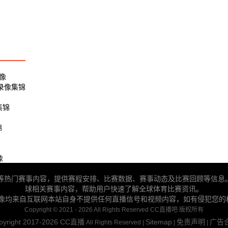
录像
 录像集锦
集锦
锦
像
BA等热门赛事内容，提供赛程安排、比赛数据、赛事动态及比赛回顾等信息
球相关赛事内容，帮助用户快速了解全球体育比赛资讯。
录像均来自互联网本站自身不提供任何直播信号和视频内容，如有侵犯您的
Copyright © 2021 - 2026 All Rights Reserved CC直播吧 版权所有
pyright 2017-2026
CC直播
Sitemap
免责声明
广告
All Rights Reserved |
|
|