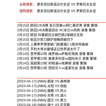
谷歌搜索：
更多克拉斯诺达尔女足 VS 罗斯托夫女足
搜狗搜索：
更多克拉斯诺达尔女足 VS 罗斯托夫女足
最新足球视频
2月15日 欧冠1/8决赛 圣日耳曼vs拜仁慕尼黑 录像 集锦
2月15日 欧冠1/8决赛首回合 AC米兰vs热刺 录像 集锦
2月15日 欧冠-科曼弑旧主姆巴佩2球越位无效
2月15日 帕瓦尔剪刀脚铲倒梅西被罚下
1月15日 上赛季罗德里破门助曼城2-1绝杀阿森纳
2月15日 亨利大帝对曼城这记世界波太牛了
2月14日 意甲第22轮 维罗纳vs萨勒尼塔纳 录像 集锦
2月14日 意甲第22轮 桑普多利亚vs国际米兰 录像 集锦
2月14日 英超第23轮 利物浦vs埃弗顿 录像 集锦
2月14日 西甲第21轮 西班牙人vs皇家社会 录像 集锦
最新篮球视频
[2023-04-17]-[NBA]-掘金.VS.森林狼
[2023-04-17]-[NBA]-太阳.VS.快船
[2023-04-17]-[NBA]-雄鹿.VS.热火
[2023-04-17]-[NBA]-灰熊.VS.湖人
[2023-04-16]-[NBA]-国王.VS.勇士
[2023-04-16]-[NBA]-骑士.VS.尼克斯