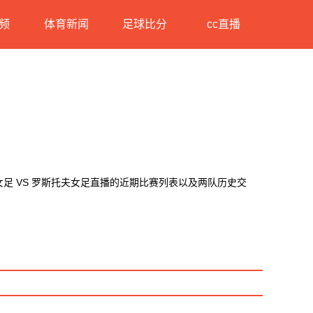
频
体育新闻
足球比分
cc直播
足 VS 罗斯托夫女足直播的近期比赛列表以及两队历史交