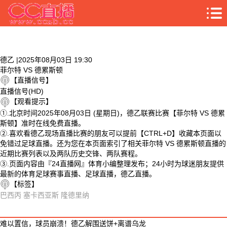
德乙 |2025年08月03日 19:30
菲尔特 VS 德累斯顿
【直播信号】
直播信号(HD)
【观看提示】
①.北京时间2025年08月03日 (星期日)，德乙联赛比赛【菲尔特 VS 德累
斯顿】准时在线免费直播。
②.喜欢看德乙现场直播比赛的朋友可以提前【CTRL+D】收藏本页面以
免错过足球直播。还为您在本页面索引了相关菲尔特 VS 德累斯顿直播的
近期比赛列表以及两队历史交锋、两队赛程。
③.页面内容由『24直播网』体育小编整理发布；24小时为球迷朋友提供
最新的体育足球赛事直播、足球直播，德乙直播。
【标签】
巴西丙
塞卡西亚斯
隆德里纳
相关视频
难以置信，球员崩溃！德乙解围送饼+离谱乌龙