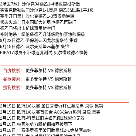
2场丢7球！沙尔克04德乙1-4惨败雷根斯堡
德雷克斯勒破门沙尔克1-1奥厄 德乙3战1胜1平1负
赛季开门黑！沙尔克德乙1-3遭汉堡逆转
状态火热！日本国脚大迫勇也德乙再破门
德乙门将出击铲球遭吊射空门
补时绝杀！纽伦堡德乙升降级附加赛惊险保级
9月22日德乙 圣保利vs因戈尔施塔特 集锦
5月18日德乙 沃尔夫斯堡vs基尔 集锦
FIFA17球员不带球速度测试-贝尔惜败德乙悍将
菲尔特 VS 德累斯顿 相关搜索
百度搜索：
更多菲尔特 VS 德累斯顿
谷歌搜索：
更多菲尔特 VS 德累斯顿
搜狗搜索：
更多菲尔特 VS 德累斯顿
最新足球视频
2月15日 欧冠1/8决赛 圣日耳曼vs拜仁慕尼黑 录像 集锦
2月15日 欧冠1/8决赛首回合 AC米兰vs热刺 录像 集锦
2月15日 欧冠-科曼弑旧主姆巴佩2球越位无效
2月15日 帕瓦尔剪刀脚铲倒梅西被罚下
1月15日 上赛季罗德里破门助曼城2-1绝杀阿森纳