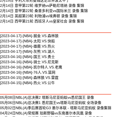
2月15日 亨利大帝对曼城这记世界波太牛了
2月14日 意甲第22轮 维罗纳vs萨勒尼塔纳 录像 集锦
2月14日 意甲第22轮 桑普多利亚vs国际米兰 录像 集锦
2月14日 英超第23轮 利物浦vs埃弗顿 录像 集锦
2月14日 西甲第21轮 西班牙人vs皇家社会 录像 集锦
最新篮球视频
[2023-04-17]-[NBA]-掘金.VS.森林狼
[2023-04-17]-[NBA]-太阳.VS.快船
[2023-04-17]-[NBA]-雄鹿.VS.热火
[2023-04-17]-[NBA]-灰熊.VS.湖人
[2023-04-16]-[NBA]-国王.VS.勇士
[2023-04-16]-[NBA]-骑士.VS.尼克斯
[2023-04-16]-[NBA]-凯尔特人.VS.老鹰
[2023-04-16]-[NBA]-76人.VS.篮网
[2023-04-15]-[NBA]-森林狼.VS.雷霆
[2023-04-15]-[NBA]-热火.VS.公牛
最新体育视频
05月08日NBL(A)总决赛2 塔斯马尼亚蚂蚁vs悉尼国王 录像
05月06日NBL(A)总决赛1 悉尼国王vs塔斯马尼亚蚂蚁 全场录像
05月02日NBL(A)季后赛首轮G3 墨尔本联 - 塔斯马尼亚蚂蚁 录像集锦
04月24日NBL(A)常规赛 珀斯野猫vs东南墨尔本凤凰 录像