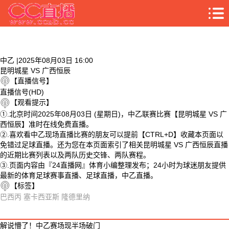
中乙 |2025年08月03日 16:00
昆明城星 VS 广西恒辰
【直播信号】
直播信号(HD)
【观看提示】
①.北京时间2025年08月03日 (星期日)，中乙联赛比赛【昆明城星 VS 广
西恒辰】准时在线免费直播。
②.喜欢看中乙现场直播比赛的朋友可以提前【CTRL+D】收藏本页面以
免错过足球直播。还为您在本页面索引了相关昆明城星 VS 广西恒辰直播
的近期比赛列表以及两队历史交锋、两队赛程。
③.页面内容由『24直播网』体育小编整理发布；24小时为球迷朋友提供
最新的体育足球赛事直播、足球直播，中乙直播。
【标签】
巴西丙
塞卡西亚斯
隆德里纳
相关视频
解说懵了！中乙赛场现半场破门