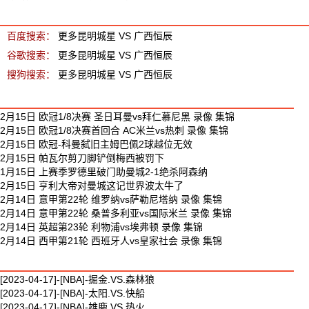
昆明城星 VS 广西恒辰 相关搜索
百度搜索：
更多昆明城星 VS 广西恒辰
谷歌搜索：
更多昆明城星 VS 广西恒辰
搜狗搜索：
更多昆明城星 VS 广西恒辰
最新足球视频
2月15日 欧冠1/8决赛 圣日耳曼vs拜仁慕尼黑 录像 集锦
2月15日 欧冠1/8决赛首回合 AC米兰vs热刺 录像 集锦
2月15日 欧冠-科曼弑旧主姆巴佩2球越位无效
2月15日 帕瓦尔剪刀脚铲倒梅西被罚下
1月15日 上赛季罗德里破门助曼城2-1绝杀阿森纳
2月15日 亨利大帝对曼城这记世界波太牛了
2月14日 意甲第22轮 维罗纳vs萨勒尼塔纳 录像 集锦
2月14日 意甲第22轮 桑普多利亚vs国际米兰 录像 集锦
2月14日 英超第23轮 利物浦vs埃弗顿 录像 集锦
2月14日 西甲第21轮 西班牙人vs皇家社会 录像 集锦
最新篮球视频
[2023-04-17]-[NBA]-掘金.VS.森林狼
[2023-04-17]-[NBA]-太阳.VS.快船
[2023-04-17]-[NBA]-雄鹿.VS.热火